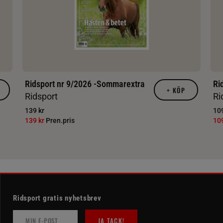
Ridsport nr 9/2026 -Sommarextra
Ri
+
KÖP
Ridsport
Ri
139 kr
109
139 kr
Pren.pris
10
Ridsport gratis nyhetsbrev
JA TACK!