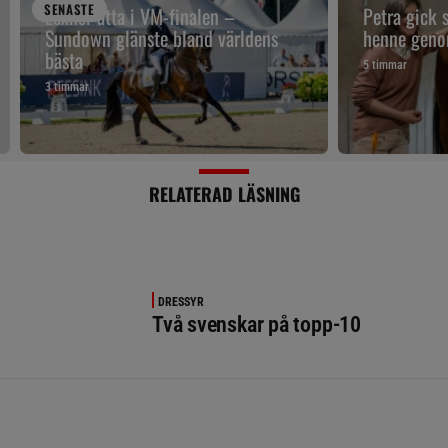
SENAST
E
Lexner åtta i VM-finalen –
Petra gick 
Sundown glänste bland världens
henne geno
bästa
5 timmar
3 timmar
RELATERAD LÄSNING
DRESSYR
Två svenskar på topp-10