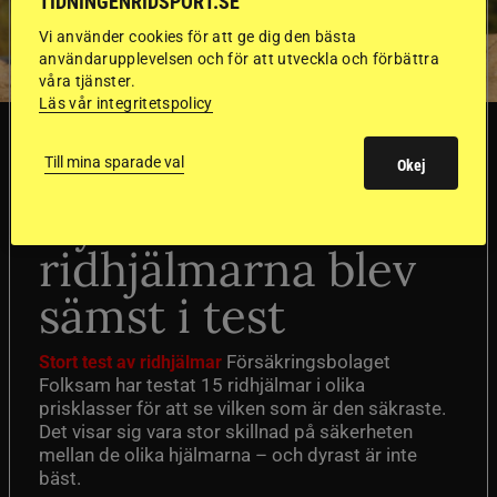
TIDNINGENRIDSPORT.SE
Vi använder cookies för att ge dig den bästa
användarupplevelsen och för att utveckla och förbättra
våra tjänster.
Läs vår integritetspolicy
SVERIGE
Till mina sparade val
Okej
Dyraste
ridhjälmarna blev
sämst i test
Försäkringsbolaget
Stort test av ridhjälmar
Folksam har testat 15 ridhjälmar i olika
prisklasser för att se vilken som är den säkraste.
Det visar sig vara stor skillnad på säkerheten
mellan de olika hjälmarna – och dyrast är inte
bäst.