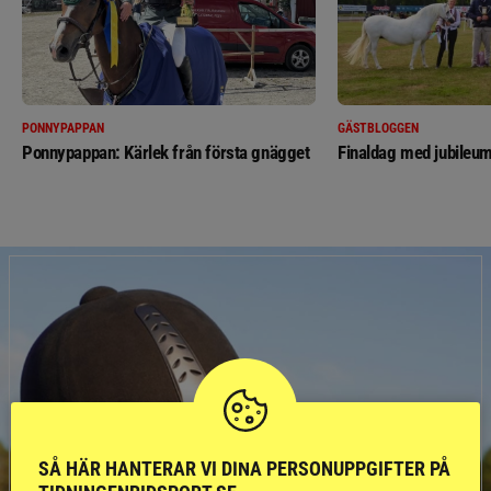
PONNYPAPPAN
GÄSTBLOGGEN
Ponnypappan: Kärlek från första gnägget
Finaldag med jubileum
SÅ HÄR HANTERAR VI DINA PERSONUPPGIFTER PÅ