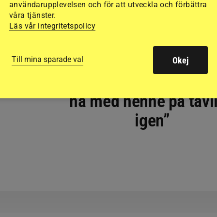
användarupplevelsen och för att utveckla och förbättra
våra tjänster.
Läs vår integritetspolicy
HOPPNING
Tillbaka efter
Till mina sparade val
Okej
buköppningen: ”Så kul
ha med henne på tävl
igen”