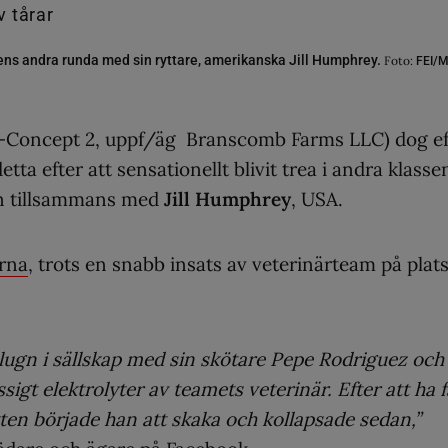
pens andra runda med sin ryttare, amerikanska Jill Humphrey.
Foto:
FEI/M
r-Concept 2, uppf/äg Branscomb Farms LLC) dog ef
tta efter att sensationellt blivit trea i andra klasse
en tillsammans med
Jill Humphrey
, USA.
arna
, trots en snabb insats av veterinärteam på plats
h lugn i sällskap med sin skötare Pepe Rodriguez och
ässigt elektrolyter av teamets veterinär. Efter att ha f
atten började han att skaka och kollapsade sedan,”