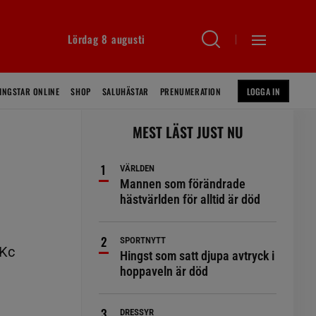
Lördag 8 augusti
INGSTAR ONLINE
SHOP
SALUHÄSTAR
PRENUMERATION
LOGGA IN
MEST LÄST JUST NU
VÄRLDEN
Mannen som förändrade
hästvärlden för alltid är död
SPORTNYTT
 Kc
Hingst som satt djupa avtryck i
hoppaveln är död
DRESSYR