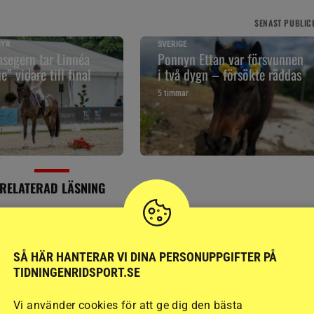
SENAST
PUBLIC
SYR
SVERIGE
segern tar Linnéa
Ponnyn Ettan var försvunnen
” vidare till final
i två dygn – försökte räddas
5 timmar
RELATERAD LÄSNING
SÅ HÄR HANTERAR VI DINA PERSONUPPGIFTER PÅ
TIDNINGENRIDSPORT.SE
Vi använder cookies för att ge dig den bästa