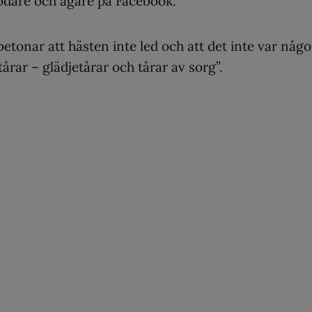
ödare och ägare på Facebook.
etonar att hästen inte led och att det inte var någ
 tårar – glädjetårar och tårar av sorg”.