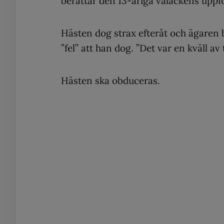
berättar den 13-åriga valackens uppf
Hästen dog strax efteråt och ägaren b
”fel” att han dog. ”Det var en kväll av
Hästen ska obduceras.