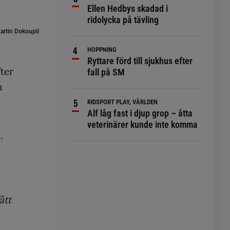
Ellen Hedbys skadad i
ridolycka på tävling
artin Dokoupil
HOPPNING
Ryttare förd till sjukhus efter
ter
fall på SM
n
RIDSPORT PLAY, VÄRLDEN
Alf låg fast i djup grop – åtta
veterinärer kunde inte komma
.
ått