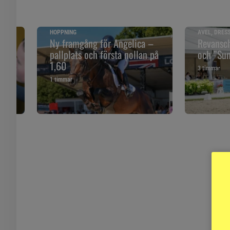
HOPPNING
AVEL, DRES
åll
Ny framgång för Angelica –
Revansch
pallplats och första nollan på
och ”Sune
1,60
3 timmar
1 timmar