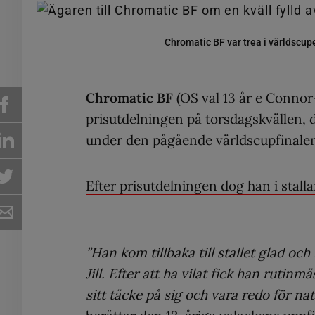
Chromatic BF var trea i världscu
Chromatic BF
(OS val 13 år e Conno
prisutdelningen på torsdagskvällen, de
under den pågående världscupfinal
Efter prisutdelningen dog han i stall
”Han kom tillbaka till stallet glad oc
Jill. Efter att ha vilat fick han rutinm
sitt täcke på sig och vara redo för n