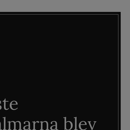
ste
älmarna blev