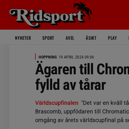
NYHETER
SPORT
AVEL
ÅSIKT
PLAY
HOPPNING
19 APRIL 2024 09:06
Ägaren till Chro
fylld av tårar
Världscupfinalen
"Det var en kväll t
Brascomb, uppfödaren till Chromatic 
omgång av årets världscupfinal på s