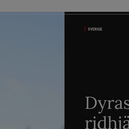
SVERIGE
Dyra
ridhj