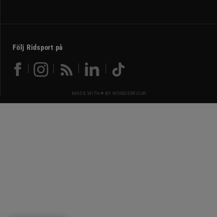
Följ Ridsport på
MADE WITH ♥ BY
WONDERFOUR