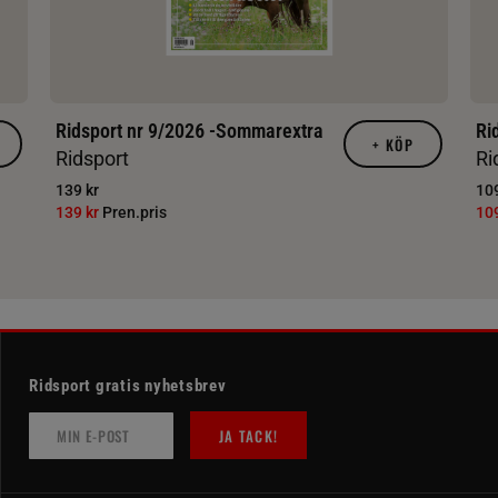
Ridsport nr 9/2026 -Sommarextra
Ri
+
KÖP
Ridsport
Ri
139 kr
109
139 kr
Pren.pris
10
Ridsport gratis nyhetsbrev
JA TACK!