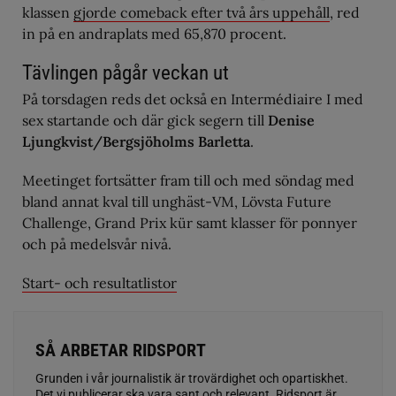
klassen
gjorde comeback efter två års uppehåll
, red
in på en andraplats med 65,870 procent.
Tävlingen pågår veckan ut
På torsdagen reds det också en Intermédiaire I med
sex startande och där gick segern till
Denise
Ljungkvist/Bergsjöholms Barletta
.
Meetinget fortsätter fram till och med söndag med
bland annat kval till unghäst-VM, Lövsta Future
Challenge, Grand Prix kür samt klasser för ponnyer
och på medelsvår nivå.
Start- och resultatlistor
SÅ ARBETAR RIDSPORT
Grunden i vår journalistik är trovärdighet och opartiskhet.
Det vi publicerar ska vara sant och relevant. Ridsport är