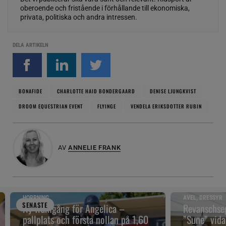
oberoende och fristående i förhållande till ekonomiska,
privata, politiska och andra intressen.
DELA ARTIKELN
BONAFIDE
CHARLOTTE HAID BONDERGAARD
DENISE LJUNGKVIST
DROOM EQUESTRIAN EVENT
FLYINGE
VENDELA ERIKSDOTTER RUBIN
AV
ANNELIE FRANK
HOPPNING
AVEL, DRESSYR
SENAST
E
Ny framgång för Angelica –
Revanschseg
pallplats och första nollan på 1,60
”Sune” vidar