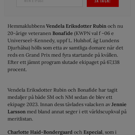
JA TACK!
Hemmaklubbens
Vendela Eriksdotter Rubin
och nu
20-årige veteranen
Bonafide
(KWPN val f –06 e
Universeel–Kennedy, uppf L. Hulshof, äg Lundens
Djurhälsa) hölls som etta av samtliga domare när det
reds en Grand Prix med fyra startande på kvällen.
Efter ett jämnt program slutade ekipaget på 67,138
procent.
Vendela Eriksdotter Rubin och Bonafide har tagit
medaljer på både SM och NM sedan de blev ett
ekipage 2023. Innan dess tävlades valacken av
Jennie
Larsson
med bland annat seger i ett världscupkval på
meritlistan.
Charlotte Haid-Bondergaard
och
Especial
, som i