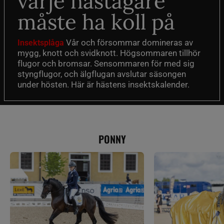
varje hästägare
måste ha koll på
Vår och försommar domineras av
Insektsplåga
mygg, knott och svidknott. Högsommaren tillhör
flugor och bromsar. Sensommaren för med sig
styngflugor, och älgflugan avslutar säsongen
under hösten. Här är hästens insektskalender.
PONNY