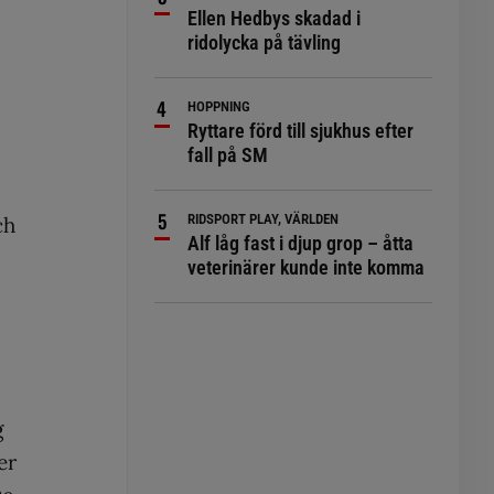
Ellen Hedbys skadad i
ridolycka på tävling
HOPPNING
Ryttare förd till sjukhus efter
fall på SM
RIDSPORT PLAY, VÄRLDEN
ch
Alf låg fast i djup grop – åtta
veterinärer kunde inte komma
g
er