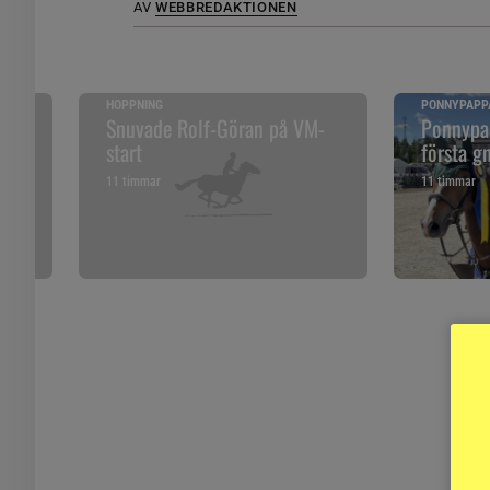
AV
WEBBREDAKTIONEN
HOPPNING
PONNYPAPP
ska
Snuvade Rolf-Göran på VM-
Ponnypap
start
första g
11 timmar
11 timmar