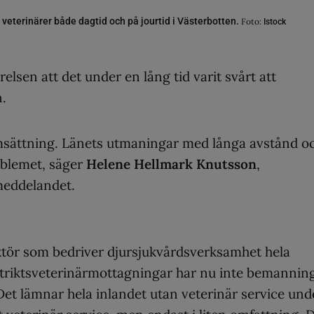
veterinärer både dagtid och på jourtid i Västerbotten.
Foto:
Istock
elsen att det under en lång tid varit svårt att
n.
lomsättning. Länets utmaningar med långa avstånd o
oblemet, säger
Helene Hellmark Knutsson
,
meddelandet.
ktör som bedriver djursjukvårdsverksamhet hela
striktsveterinärmottagningar har nu inte bemannin
Det lämnar hela inlandet utan veterinär service und