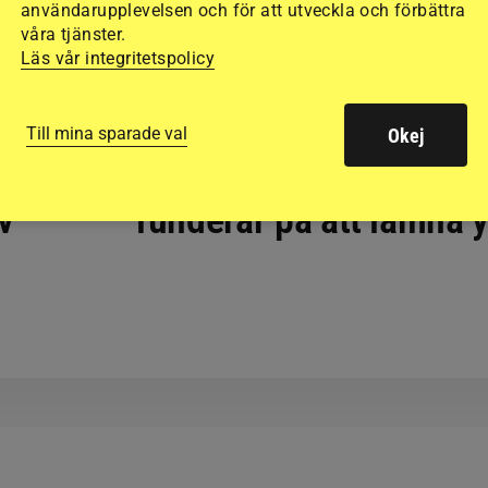
användarupplevelsen och för att utveckla och förbättra
våra tjänster.
Läs vår integritetspolicy
SVERIGE
Till mina sparade val
Okej
m
Var fjärde veterinä
v
funderar på att lämna 