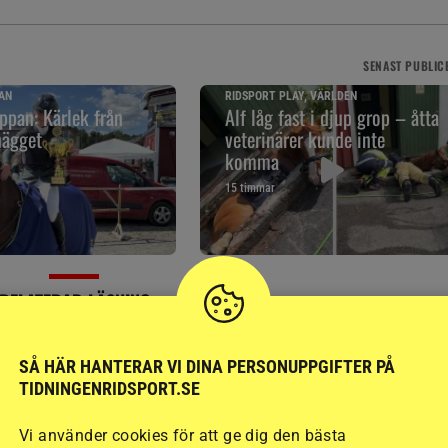
SENAST
PUBLIC
AN
RIDSPORT PLAY, VÄRLDEN
pan: Kärlek från
Alf låg fast i djup grop – åtta
nägget
veterinärer kunde inte
komma
15 timmar
RELATERAD LÄSNING
SÅ HÄR HANTERAR VI DINA PERSONUPPGIFTER PÅ
TIDNINGENRIDSPORT.SE
Vi använder cookies för att ge dig den bästa