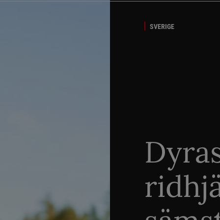
SVERIGE
Dyra
ridhj