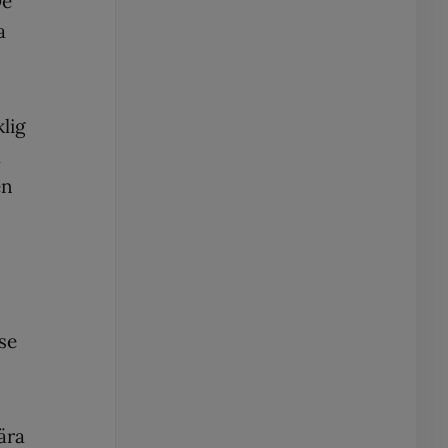
De
a
klig
a
en
lse
ära