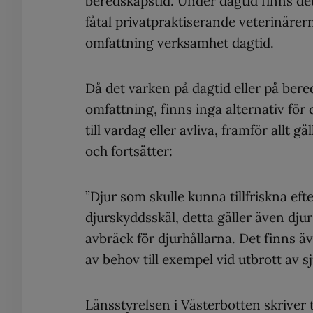
beredskapstid. Under dagtid finns det
fåtal privatpraktiserande veterinärer
omfattning verksamhet dagtid.
Då det varken på dagtid eller på bereds
omfattning, finns inga alternativ för 
till vardag eller avliva, framför allt 
och fortsätter:
”Djur som skulle kunna tillfriskna ef
djurskyddsskäl, detta gäller även dj
avbräck för djurhållarna. Det finns äve
av behov till exempel vid utbrott av 
Länsstyrelsen i Västerbotten skriver t