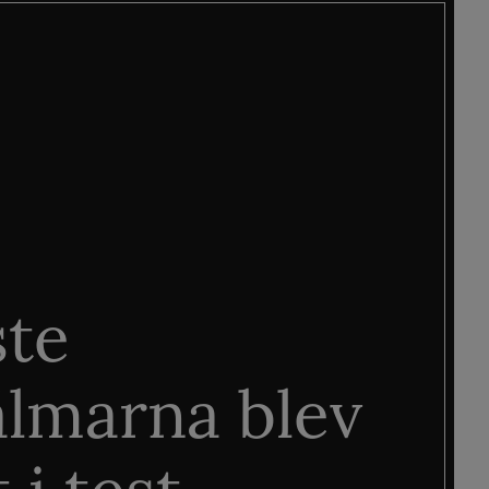
ste
älmarna blev