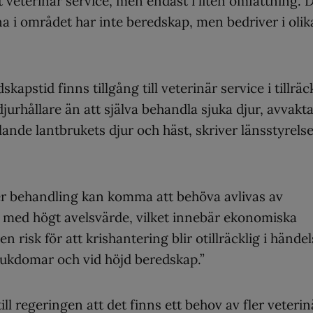
 veterinär service, men endast i liten omfattning. 
na i området har inte beredskap, men bedriver i olik
kapstid finns tillgång till veterinär service i tillräc
djurhållare än att själva behandla sjuka djur, avvakt
gällande lantbrukets djur och häst, skriver länsstyrels
ter behandling kan komma att behöva avlivas av
ur med högt avelsvärde, vilket innebär ekonomiska
n risk för att krishantering blir otillräcklig i hände
sjukdomar och vid höjd beredskap.”
ill regeringen att det finns ett behov av fler veterin