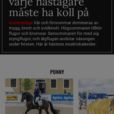
varje hästägare
måste ha koll på
Vår och försommar domineras av
Insektsplåga
mygg, knott och svidknott. Högsommaren tillhör
flugor och bromsar. Sensommaren för med sig
styngflugor, och älgflugan avslutar säsongen
under hösten. Här är hästens insektskalender.
PONNY