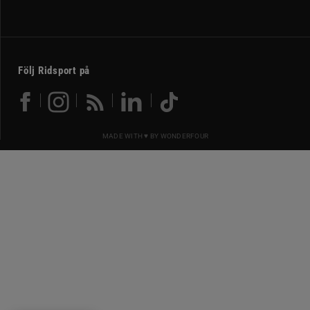
Följ Ridsport på
MADE WITH ♥ BY
WONDERFOUR