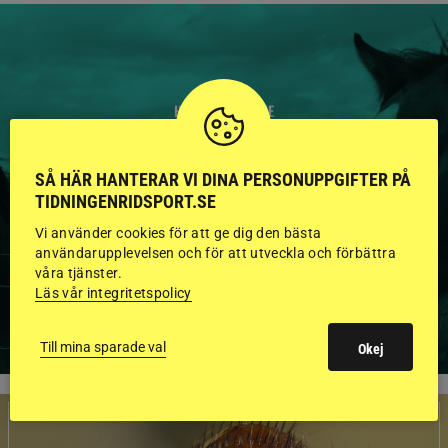
HINGSTAR ONLINE
GODKÄNDA HINGSTAR I
SÅ HÄR HANTERAR VI DINA PERSONUPPGIFTER PÅ
FLERA KATEGORIER MED
TIDNINGENRIDSPORT.SE
BILDER OCH FAKTA
Vi använder cookies för att ge dig den bästa
användarupplevelsen och för att utveckla och förbättra
våra tjänster.
Läs vår integritetspolicy
VISA ALLA HINGSTAR
Till mina sparade val
Okej