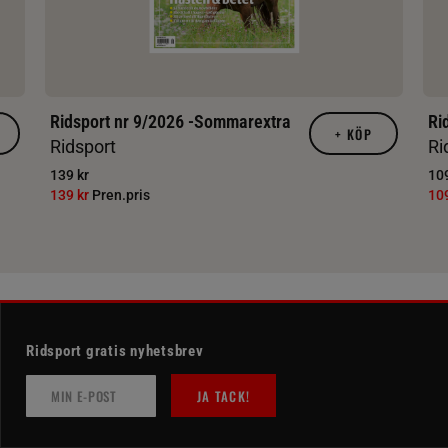
Ridsport nr 9/2026 -Sommarextra
Ri
+
KÖP
Ridsport
Ri
139 kr
109
139 kr
Pren.pris
10
Ridsport gratis nyhetsbrev
JA TACK!