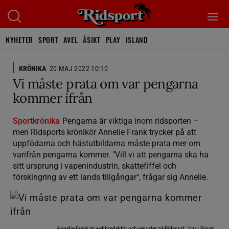
NYHETER
SPORT
AVEL
ÅSIKT
PLAY
ISLAND
KRÖNIKA
20 MAJ 2022 10:10
Vi måste prata om var pengarna
kommer ifrån
Sportkrönika
Pengarna är viktiga inom ridsporten –
men Ridsports krönikör Annelie Frank trycker på att
uppfödarna och hästutbildarna måste prata mer om
varifrån pengarna kommer. "Vill vi att pengarna ska ha
sitt ursprung i vapenindustrin, skattefiffel och
förskingring av ett lands tillgångar", frågar sig Annelie.
Foto:
Annelie Frank är webbredaktör och reporter på Ridsport.
Privat