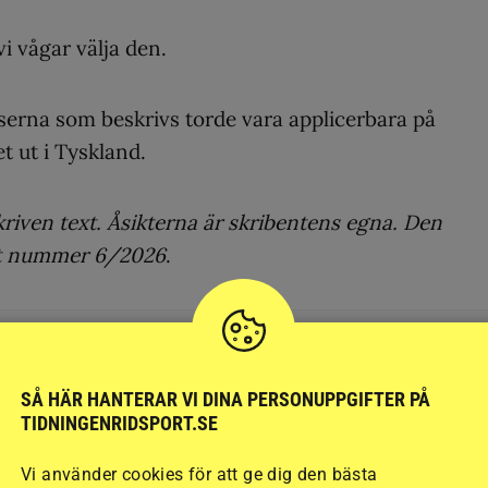
i vågar välja den.
serna som beskrivs torde vara applicerbara på
t ut i Tyskland.
kriven text. Åsikterna är skribentens egna. Den
ort nummer 6/2026
.
h opartiskhet. Det vi publicerar ska vara sant och relevant.
SÅ HÄR HANTERAR VI DINA PERSONUPPGIFTER PÅ
TIDNINGENRIDSPORT.SE
llande till ekonomiska, privata, politiska och andra intressen.
Vi använder cookies för att ge dig den bästa