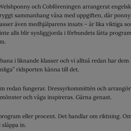
a Welshponny och Cobföreningen arrangerat engels
tt tryggt sammanhang växa med uppgiften, där ponn
lasser även medhjälparens insats – är lika viktiga s
inte alls blir synliggjorda i förbundets lätta program
om.
bana i liknande klasser och vi alltså redan har dem 
nliga” ridsporten känna till det.
 som redan fungerar. Dressyrkommittén och arrangör
 mönster och våga inspireras. Gärna genast.
program eller procent. Det handlar om riktning. O
l släppa in.