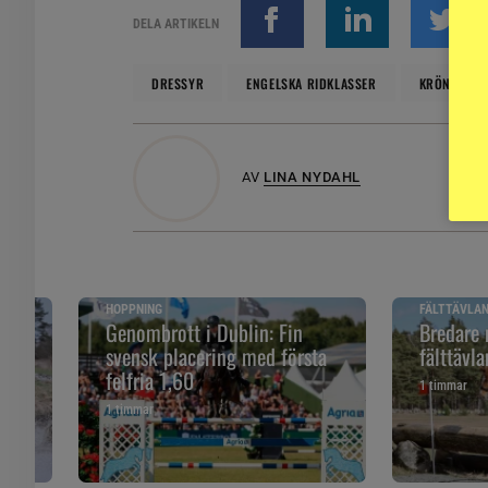
DELA ARTIKELN
DRESSYR
ENGELSKA RIDKLASSER
KRÖNIKA
AV
LINA NYDAHL
HOPPNING
FÄLTTÄVLA
Genombrott i Dublin: Fin
Bredare 
er
svensk placering med första
fälttävla
felfria 1,60
1 timmar
1 timmar