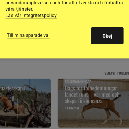
användarupplevelsen och för att utveckla och förbättra
våra tjänster.
Läs vår integritetspolicy
RIDKLASSER
Till mina sparade val
Okej
SENAST
PUBLIC
N
FÖLBEDÖMNINGAR
mästerskap i
Dags för fölbedömningar
n
landet runt – var med och
skapa föl-bonanza!
11 timmar