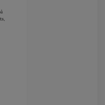
på
ts,