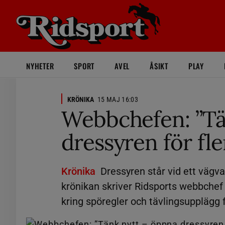
NYHETER
SPORT
AVEL
ÅSIKT
PLAY
KRÖNIKA
15 MAJ 16:03
Webbchefen: ”Tä
dressyren för fle
Krönika
Dressyren står vid ett vägva
krönikan skriver Ridsports webbchef
kring spöregler och tävlingsupplägg fö