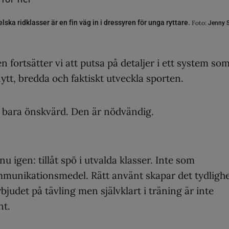
lska ridklasser är en fin väg in i dressyren för unga ryttare.
Foto:
Jenny S
n fortsätter vi att putsa på detaljer i ett system so
nytt, bredda och faktiskt utveckla sporten.
te bara önskvärd. Den är nödvändig.
u igen: tillåt spö i utvalda klasser. Inte som
ommunikationsmedel. Rätt använt skapar det tydlighe
örbjudet på tävling men självklart i träning är inte
nt.