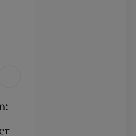
n:
er