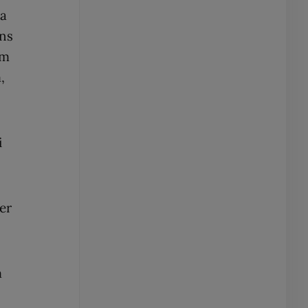
ka
yns
om
,
i
er
m