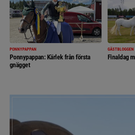
PONNYPAPPAN
GÄSTBLOGGEN
Ponnypappan: Kärlek från första
Finaldag m
gnägget