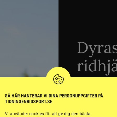
Dyra
ridhj
sämst
SÅ HÄR HANTERAR VI DINA PERSONUPPGIFTER PÅ
TIDNINGENRIDSPORT.SE
Stort test av ridhj
15 ridhjälmar i olik
Vi använder cookies för att ge dig den bästa