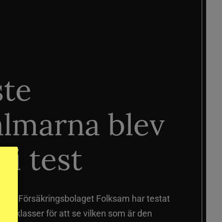
ste
älmarna blev
 i test
älmar
Försäkringsbolaget Folksam har testat
a prisklasser för att se vilken som är den