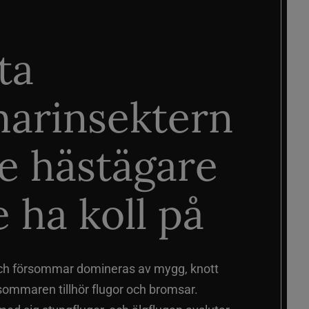
ta
arinsektern
je hästägare
 ha koll på
ch försommar domineras av mygg, knott
sommaren tillhör flugor och bromsar.