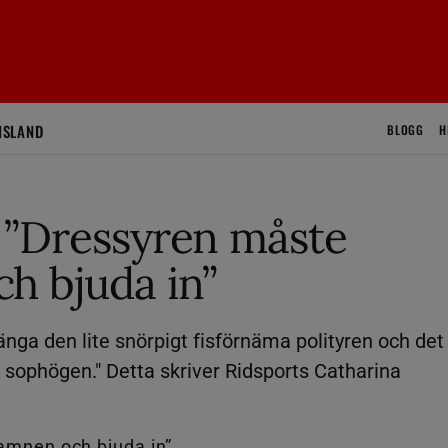
ISLAND
BLOGG
H
 ”Dressyren måste
h bjuda in”
änga den lite snörpigt fisförnäma polityren och det
sophögen." Detta skriver Ridsports Catharina