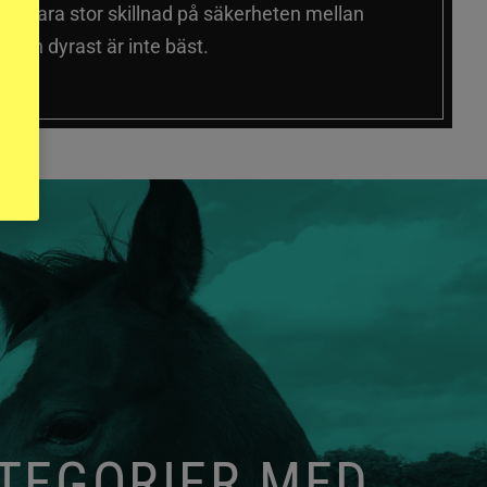
 sig vara stor skillnad på säkerheten mellan
 och dyrast är inte bäst.
ATEGORIER MED