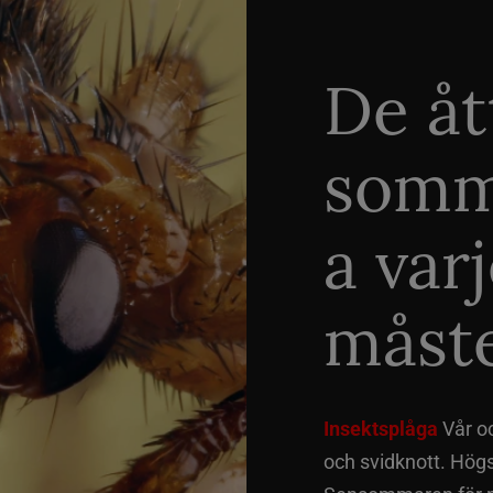
De åt
somm
a var
måste
Insektsplåga
Vår o
och svidknott. Hög