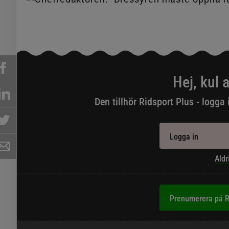
Hej, kul a
Den tillhör Ridsport Plus - logga 
Logga in
Aldr
Prenumerera på R