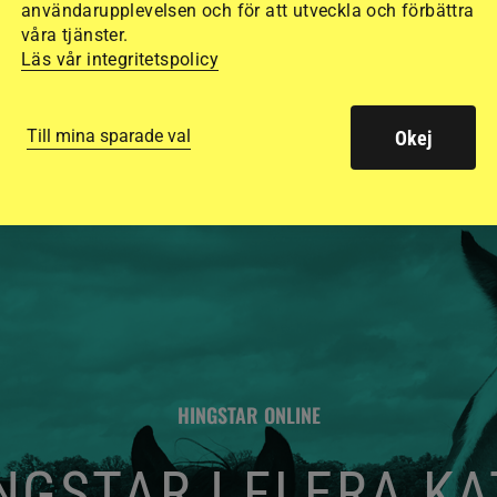
användarupplevelsen och för att utveckla och förbättra
säkraste. Det visar
våra tjänster.
de olika hjälmarna –
Läs vår integritetspolicy
Till mina sparade val
Okej
HINGSTAR ONLINE
GSTAR I FLERA K