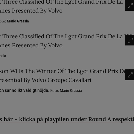
oto:
Mario Grassia
ssia
och sannolikt väldigt nöjda.
Foto:
Mario Grassia
s här – klicka på playpilen under Round A respekt