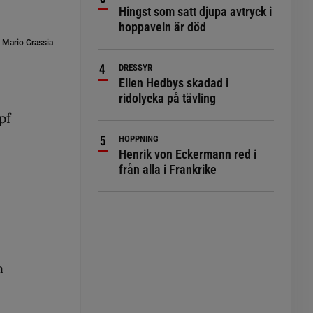
Hingst som satt djupa avtryck i
hoppaveln är död
:
Mario Grassia
DRESSYR
Ellen Hedbys skadad i
ridolycka på tävling
pf
HOPPNING
Henrik von Eckermann red i
från alla i Frankrike
å
m