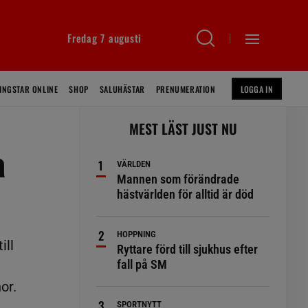
Fredag 7 augusti
INGSTAR ONLINE
SHOP
SALUHÄSTAR
PRENUMERATION
LOGGA IN
MEST LÄST JUST NU
a
VÄRLDEN
Mannen som förändrade
hästvärlden för alltid är död
HOPPNING
ill
Ryttare förd till sjukhus efter
fall på SM
or.
SPORTNYTT