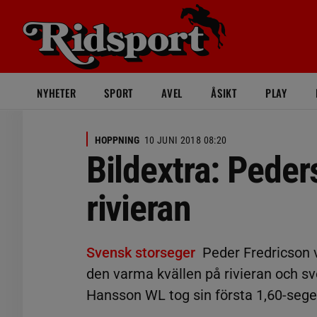
NYHETER
SPORT
AVEL
ÅSIKT
PLAY
HOPPNING
10 JUNI 2018 08:20
Bildextra: Peder
rivieran
Svensk storseger
Peder Fredricson v
den varma kvällen på rivieran och s
Hansson WL tog sin första 1,60-sege