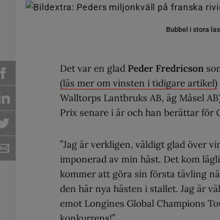
Bubbel i stora la
Det var en glad
Peder Fredricson
som
(läs mer om vinsten i tidigare artikel)
Walltorps Lantbruks AB, äg Måsel AB)
Prix senare i år och han berättar för
”Jag är verkligen, väldigt glad över v
imponerad av min häst. Det kom läglig
kommer att göra sin första tävling nä
den här nya hästen i stallet. Jag är vä
emot Longines Global Champions Tour
konkurrens!”