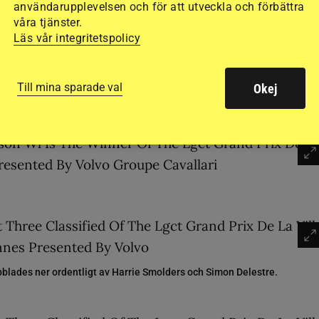
användarupplevelsen och för att utveckla och förbättra
våra tjänster.
Läs vår integritetspolicy
Till mina sparade val
Okej
uper Grand Prix fick Peder en klocka. Peder flankeras närmast av tvåan
ubblades ner ordentligt av Harrie Smolders och Simon Delestre.