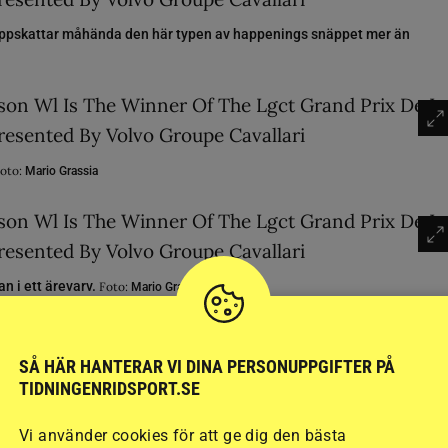
 uppskattar måhända den här typen av happenings snäppet mer än
oto:
Mario Grassia
n i ett ärevarv.
Foto:
Mario Grassia
SÅ HÄR HANTERAR VI DINA PERSONUPPGIFTER PÅ
TIDNINGENRIDSPORT.SE
Vi använder cookies för att ge dig den bästa