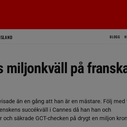
ISLAND
BLOGG
H
s miljonkväll på fransk
isade än en gång att han är en mästare. Följ med t
venskens succékväll i Cannes då han han och
r och säkrade GCT-checken på drygt en miljon kron