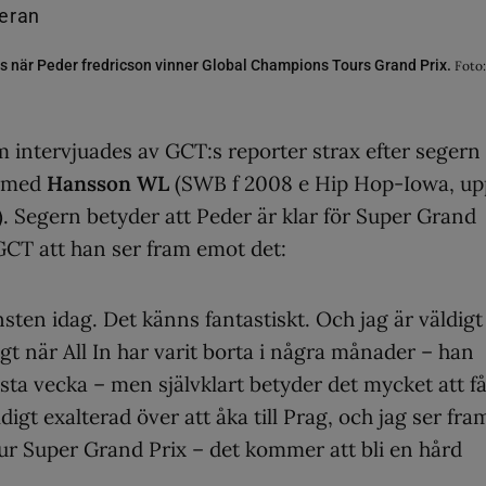
ss när Peder fredricson vinner Global Champions Tours Grand Prix.
Foto
 intervjuades av GCT:s reporter strax efter segern
med
Hansson WL
(SWB f 2008 e Hip Hop-Iowa, up
. Segern betyder att Peder är klar för Super Grand
 GCT att han ser fram emot det:
insten idag. Det känns fantastiskt. Och jag är väldigt
t när All In har varit borta i några månader – han
sta vecka – men självklart betyder det mycket att f
ldigt exalterad över att åka till Prag, och jag ser fra
 Super Grand Prix – det kommer att bli en hård