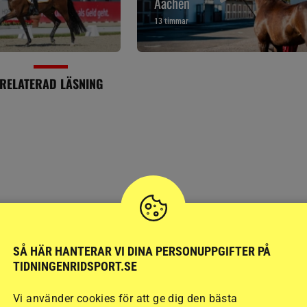
Aachen
13 timmar
RELATERAD LÄSNING
SÅ HÄR HANTERAR VI DINA PERSONUPPGIFTER PÅ
AVELSNYHETER
TIDNINGENRIDSPORT.SE
Årets betäckningssäs
Vi använder cookies för att ge dig den bästa