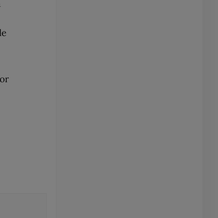
a
de
or