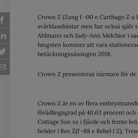
Crown Z (Zang f -00 e Carthago Z u Rat
svårklasshästar men har också själv 
Ahlmann och Judy-Ann Melchior i sade
hingsten kommer att vara stationerad
betäckningssäsongen 2018.
Crown Z presenteras närmare för de 
Crown Z är en av flera embryotransfe
förädlingsgrad på 40,63 procent och
Cottage Son xx i fjärde och femte le
bröder i Rex Z(f -88 e Rebel I Z), Tre