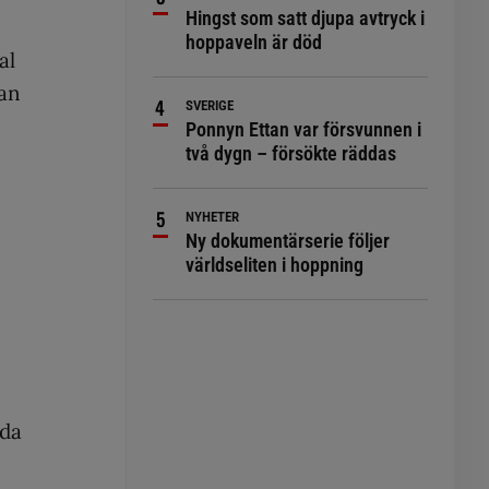
Hingst som satt djupa avtryck i
hoppaveln är död
al
ian
SVERIGE
Ponnyn Ettan var försvunnen i
två dygn – försökte räddas
NYHETER
Ny dokumentärserie följer
världseliten i hoppning
nda