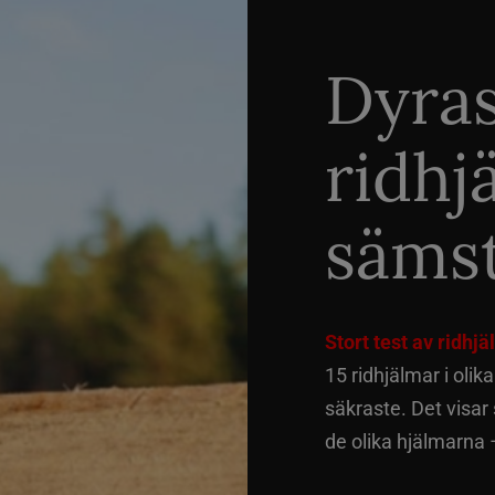
Dyra
ridhj
sämst
Stort test av ridhj
15 ridhjälmar i olik
säkraste. Det visar
de olika hjälmarna –