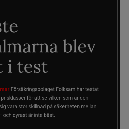
ste
älmarna blev
 i test
älmar
Försäkringsbolaget Folksam har testat
a prisklasser för att se vilken som är den
 sig vara stor skillnad på säkerheten mellan
 och dyrast är inte bäst.