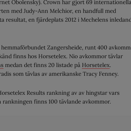
rnet Obolensky). Crown har gjort 69 internationell
arten med Judy-Ann Melchior, en handfull med
a resultat, en fjärdeplats 2012 i Mechelens inledan
 i hemmaförbundet Zangersheide, runt 400 avkomm
dkänd finns hos Horsetelex. Nio avkommor tävlar
as
medan det finns 20 listade på
Horsetelex
.
adis som tävlas av amerikanske Tracy Fenney.
orsetelex Results rankning av av hingstar vars
n rankningen finns 100 tävlande avkommor.