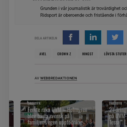
Grunden i vår journalistik är trovärdighet oc
Ridsport är oberoende och fristående i förhå
DELA ARTIKELN
AVEL
CROWN Z
HINGST
LÖVSTA STUTER
AV
WEBBREDAKTIONEN
DRESSYR
DRESSYR
Femte raka UVM – Holmgren
21-åring
blev bästa svensk på
på UVM-
familjens egen uppfödning
Tessa!”