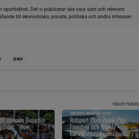
h opartiskhet. Det vi publicerar ska vara sant och relevant.
llande till ekonomiska, privata, politiska och andra intressen.
I
SEMIN
SENAST
PUBLIC
DRESSYR, RIDSPORT PLAY
en snuvade Dujardin
Ridsport Play: Zonik Plus,
guldet: ”Wow,
Freestyle och Wendy – nu
har världsstjärnorna landat i