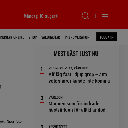
Måndag 10 augusti
INGSTAR ONLINE
SHOP
SALUHÄSTAR
PRENUMERATION
LOGGA IN
MEST LÄST JUST NU
RIDSPORT PLAY, VÄRLDEN
Alf låg fast i djup grop – åtta
veterinärer kunde inte komma
8
VÄRLDEN
Mannen som förändrade
hästvärlden för alltid är död
oto:
Sportfoto
SPORTNYTT