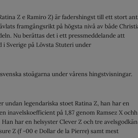
ina Z e Ramiro Z) är fadershingst till ett stort ant
tävlats framgångsrikt på högsta nivå av både Christ
ln. Nu berättas det i ett pressmeddelande att
 i Sverige på Lövsta Stuteri under
svenska stoägarna under vårens hingstvisningar.
r undan legendariska stoet Ratina Z, han har en
 en inavelskoefficient på 1,87 genom Ramsez X ochh
d. Han har en helsyster Clever Z och tre avelsgodkä
asure Z (f -00 e Dollar de la Pierre) samt mest