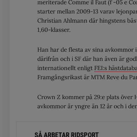
meriterade Comme il Faut (f -05 e Co
starter mellan 2009-13 varav lejonp
Christian Ahlmann där hingstens bäst
1,60-klasser.
Han har de flesta av sina avkommor
därifrån och i SF där han även är go
internationellt enligt
FEI:s hästdatab
Framgångsrikast är MTM Reve du Par
Crown Z kommer på 29:e plats över H
avkommor är yngre än 12 år och i de
SÅ ARBETAR RIDSPORT