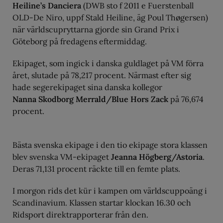
Heiline’s Danciera
(DWB sto f 2011 e Fuerstenball
OLD-De Niro, uppf Stald Heiline, äg Poul Thøgersen)
när världscupryttarna gjorde sin Grand Prix i
Göteborg på fredagens eftermiddag.
Ekipaget, som ingick i danska guldlaget på VM förra
året, slutade på 78,217
procent. Närmast efter sig
hade segerekipaget sina danska kollegor
Nanna Skodborg Merrald/Blue Hors Zack
på 76,674
procent.
Bästa svenska ekipage i den tio ekipage stora klassen
blev svenska VM-ekipaget
Jeanna Högberg/Astoria
.
Deras 71,131
procent räckte till en femte plats.
I morgon rids det kür i kampen om världscuppoäng i
Scandinavium. Klassen startar klockan 16.30 och
Ridsport direktrapporterar från den.