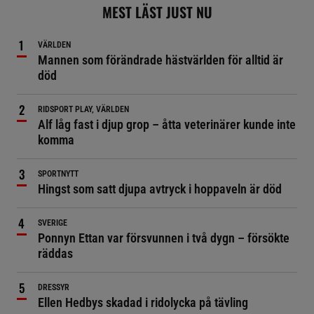
MEST LÄST JUST NU
VÄRLDEN
Mannen som förändrade hästvärlden för alltid är
död
RIDSPORT PLAY, VÄRLDEN
Alf låg fast i djup grop – åtta veterinärer kunde inte
komma
SPORTNYTT
Hingst som satt djupa avtryck i hoppaveln är död
SVERIGE
Ponnyn Ettan var försvunnen i två dygn – försökte
räddas
DRESSYR
Ellen Hedbys skadad i ridolycka på tävling