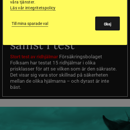
våra tjänster.
Läs vår integritetspolicy
Dyraste
Till mina sparade val
Okej
ridhjälmarna blev
sämst i test
Försäkringsbolaget
Stort test av ridhjälmar
Folksam har testat 15 ridhjälmar i olika
prisklasser för att se vilken som är den säkraste.
Det visar sig vara stor skillnad på säkerheten
mellan de olika hjälmarna – och dyrast är inte
bäst.