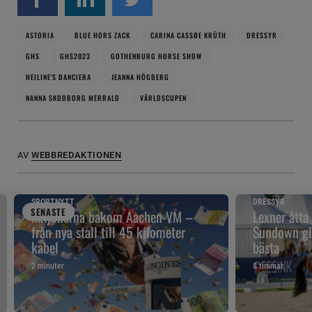
ASTORIA
BLUE HORS ZACK
CARINA CASSØE KRÜTH
DRESSYR
GHS
GHS2023
GOTHENBURG HORSE SHOW
HEILINE'S DANCIERA
JEANNA HÖGBERG
NANNA SKODBORG MERRALD
VÄRLDSCUPEN
AV
WEBBREDAKTIONEN
SPORTNYTT
DRESSYR
SENAST
E
Miljonerna bakom Aachen-VM –
Lexner åtta
från nya stall till 45 kilometer
Sundown gl
kabel
bästa
2 minuter
8 timmar