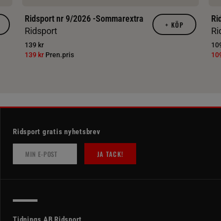
Ridsport nr 9/2026 -Sommarextra
Ri
+
KÖP
Ridsport
Ri
139 kr
109
139 kr
Pren.pris
10
Ridsport gratis nyhetsbrev
JA TACK!
Tidnings AB Ridsport