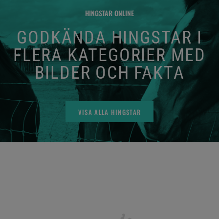
HINGSTAR ONLINE
GODKÄNDA HINGSTAR I
FLERA KATEGORIER MED
BILDER OCH FAKTA
VISA ALLA HINGSTAR