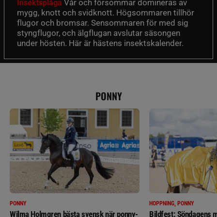
Vår och försommar domineras av
Insektsplåga
mygg, knott och svidknott. Högsommaren tillhör
flugor och bromsar. Sensommaren för med sig
styngflugor, och älgflugan avslutar säsongen
under hösten. Här är hästens insektskalender.
PONNY
PONNY
HOPPNING, PONNY
Wilma Holmgren bästa svensk när ponny-
Bildfest: Söndagens m