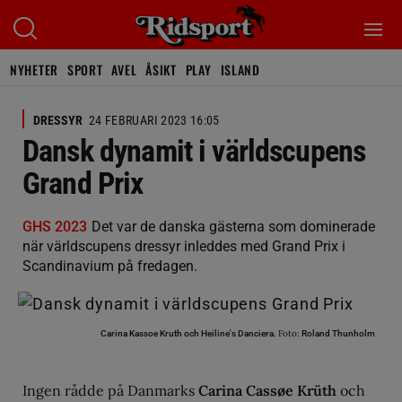
NYHETER
SPORT
AVEL
ÅSIKT
PLAY
ISLAND
DRESSYR
24 FEBRUARI 2023 16:05
Dansk dynamit i världscupens
Grand Prix
GHS 2023
Det var de danska gästerna som dominerade
när världscupens dressyr inleddes med Grand Prix i
Scandinavium på fredagen.
Foto:
Carina Kassoe Kruth och Heiline's Danciera.
Roland Thunholm
Ingen rådde på Danmarks
Carina Cassøe Krüth
och