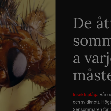
De åt
somm
a var
måste
Insektsplåga
Vår o
och svidknott. Hög
Sensommaren för me