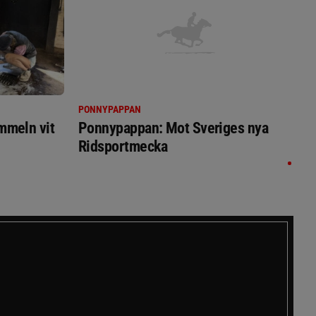
PONNYPAPPAN
immeln vit
Ponnypappan: Mot Sveriges nya
Ridsportmecka