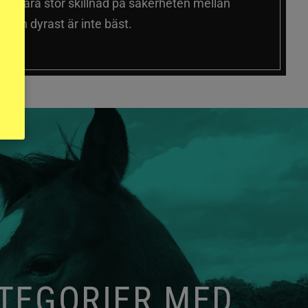
 sig vara stor skillnad på säkerheten mellan
 och dyrast är inte bäst.
ATEGORIER MED