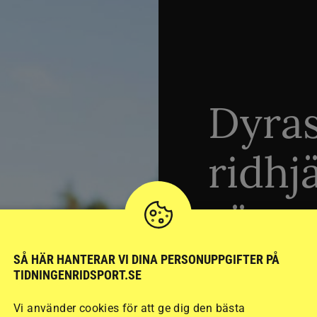
Dyra
ridhj
sämst
SÅ HÄR HANTERAR VI DINA PERSONUPPGIFTER PÅ
TIDNINGENRIDSPORT.SE
Stort test av ridhj
15 ridhjälmar i olik
Vi använder cookies för att ge dig den bästa