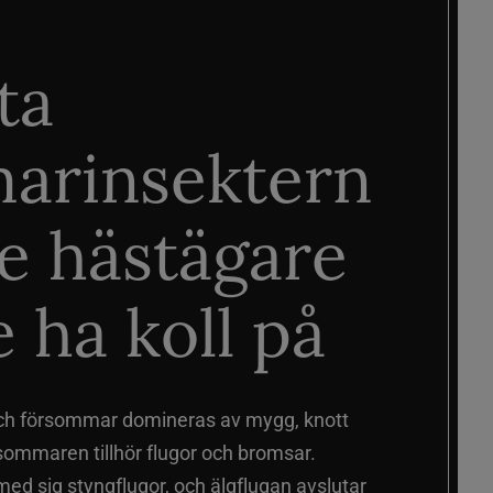
ta
arinsektern
je hästägare
 ha koll på
ch försommar domineras av mygg, knott
sommaren tillhör flugor och bromsar.
d sig styngflugor, och älgflugan avslutar