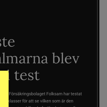
ste
älmarna blev
 i test
älmar
Försäkringsbolaget Folksam har testat
a prisklasser för att se vilken som är den