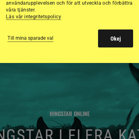
säkraste. Det visar
användarupplevelsen och för att utveckla och förbättra
våra tjänster.
de olika hjälmarna –
Läs vår integritetspolicy
Till mina sparade val
Okej
HINGSTAR ONLINE
GSTAR I FLERA K