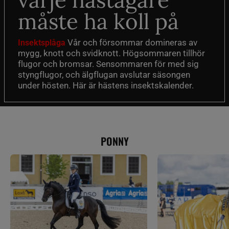
varje hästägare
måste ha koll på
Vår och försommar domineras av
Insektsplåga
mygg, knott och svidknott. Högsommaren tillhör
flugor och bromsar. Sensommaren för med sig
styngflugor, och älgflugan avslutar säsongen
under hösten. Här är hästens insektskalender.
PONNY