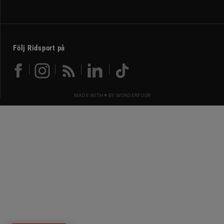
Följ Ridsport på
MADE WITH ♥ BY
WONDERFOUR