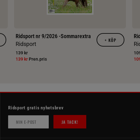
Ridsport nr 9/2026 -Sommarextra
Ri
+
KÖP
Ridsport
Ri
139 kr
109
139 kr
Pren.pris
10
Ridsport gratis nyhetsbrev
JA TACK!