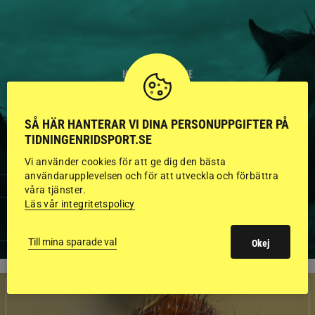
HINGSTAR ONLINE
GODKÄNDA HINGSTAR I
SÅ HÄR HANTERAR VI DINA PERSONUPPGIFTER PÅ
FLERA KATEGORIER MED
TIDNINGENRIDSPORT.SE
BILDER OCH FAKTA
Vi använder cookies för att ge dig den bästa
användarupplevelsen och för att utveckla och förbättra
våra tjänster.
Läs vår integritetspolicy
VISA ALLA HINGSTAR
Till mina sparade val
Okej