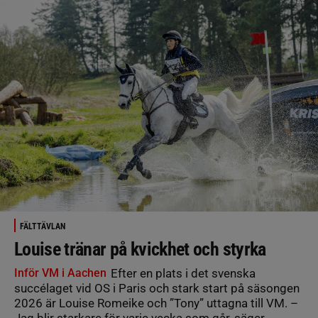
FÄLTTÄVLAN
Louise tränar på kvickhet och styrka
Inför VM i Aachen
Efter en plats i det svenska
succélaget vid OS i Paris och stark start på säsongen
2026 är Louise Romeike och ”Tony” uttagna till VM. –
Jag blir starkare för varje vecka som går, säger