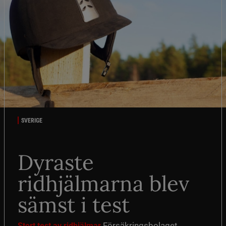
SVERIGE
Dyraste
ridhjälmarna blev
sämst i test
Försäkringsbolaget
Stort test av ridhjälmar