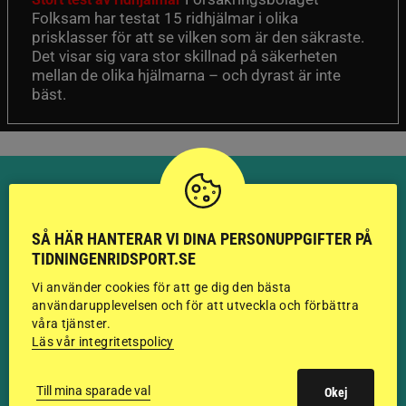
Folksam har testat 15 ridhjälmar i olika
prisklasser för att se vilken som är den säkraste.
Det visar sig vara stor skillnad på säkerheten
mellan de olika hjälmarna – och dyrast är inte
bäst.
SÅ HÄR HANTERAR VI DINA PERSONUPPGIFTER PÅ
HINGSTAR ONLINE
TIDNINGENRIDSPORT.SE
GODKÄNDA HINGSTAR I
Vi använder cookies för att ge dig den bästa
användarupplevelsen och för att utveckla och förbättra
FLERA KATEGORIER MED
våra tjänster.
Läs vår integritetspolicy
BILDER OCH FAKTA
Till mina sparade val
Okej