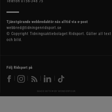
Telefon 0156-348 75
Tjänstgörande webbredaktör nås alltid via e-post
webbred@tidningenridsport.se
© Copyright Tidningsaktiebolaget Ridsport. Gäller all text
och bild.
Följ Ridsport på
MADE WITH ♥ BY
WONDERFOUR