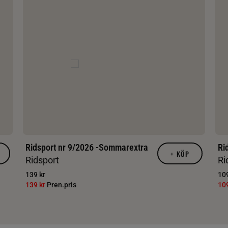
Ridsport nr 9/2026 -Sommarextra
Ri
+
KÖP
Ridsport
Ri
139 kr
109
139 kr
Pren.pris
10