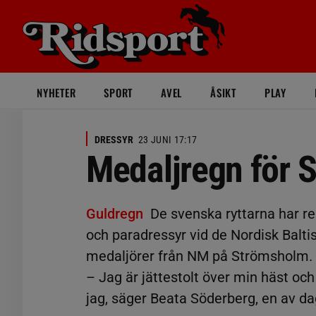
NYHETER
SPORT
AVEL
ÅSIKT
PLAY
DRESSYR
23 JUNI 17:17
Medaljregn för 
Guldregn
De svenska ryttarna har re
och paradressyr vid de Nordisk Balt
medaljörer från NM på Strömsholm.
– Jag är jättestolt över min häst och
jag, säger Beata Söderberg, en av d