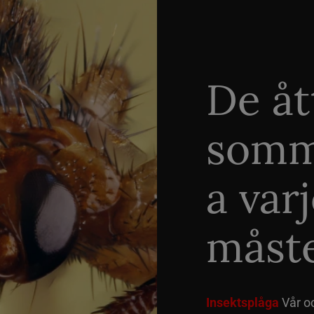
De åt
somm
a var
måste
Insektsplåga
Vår o