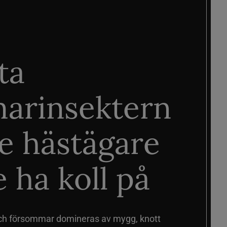
ta
arinsektern
je hästägare
 ha koll på
ch försommar domineras av mygg, knott