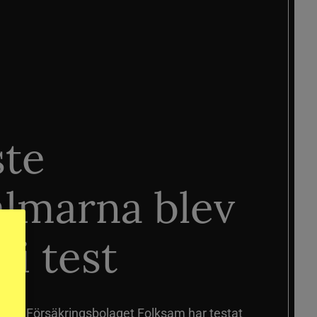
ste
älmarna blev
 i test
älmar
Försäkringsbolaget Folksam har testat