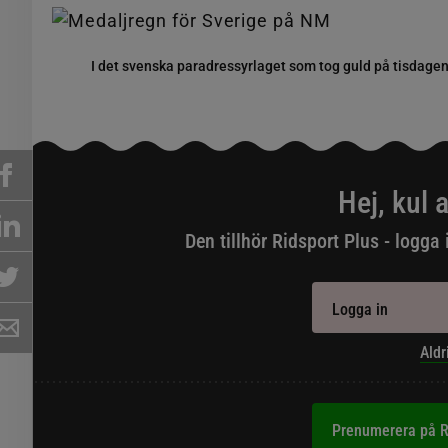
I det svenska paradressyrlaget som tog guld på tisdage
Hej, kul a
Den tillhör Ridsport Plus - logga 
Logga in
Aldr
Prenumerera på R