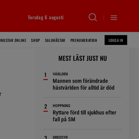
Torsdag 6 augusti
INGSTAR ONLINE
SHOP
SALUHÄSTAR
PRENUMERATION
LOGGA IN
MEST LÄST JUST NU
VÄRLDEN
Mannen som förändrade
hästvärlden för alltid är död
r
HOPPNING
Ryttare förd till sjukhus efter
fall på SM
DRESSYR