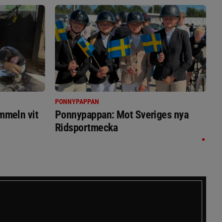
PONNYPAPPAN
immeln vit
Ponnypappan: Mot Sveriges nya
Ridsportmecka