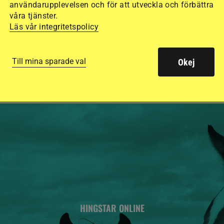
användarupplevelsen och för att utveckla och förbättra
15 ridhjälmar i olik
våra tjänster.
Läs vår integritetspolicy
säkraste. Det visar
de olika hjälmarna –
Till mina sparade val
Okej
HINGSTAR ONLINE