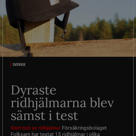
SVERIGE
Dyraste
ridhjälmarna blev
sämst i test
Försäkringsbolaget
Stort test av ridhjälmar
Folksam har testat 15 ridhjälmar i olika