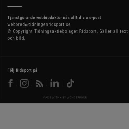
Tjänstgörande webbredaktör nås alltid via e-post
webbred@tidningenridsport.se
© Copyright Tidningsaktiebolaget Ridsport. Gäller all text
och bild.
Följ Ridsport på
MADE WITH ♥ BY
WONDERFOUR