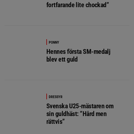
fortfarande lite chockad”
PONNY
Hennes första SM-medalj
blev ett guld
DRESSYR
Svenska U25-mästaren om
sin guldhäst: ”Hård men
rättvis”