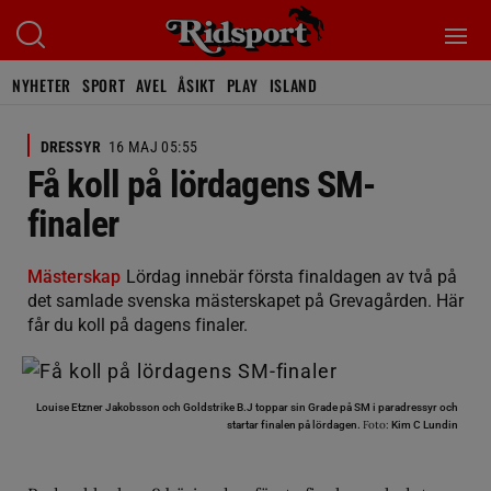
NYHETER
SPORT
AVEL
ÅSIKT
PLAY
ISLAND
DRESSYR
16 MAJ 05:55
Få koll på lördagens SM-
finaler
Mästerskap
Lördag innebär första finaldagen av två på
det samlade svenska mästerskapet på Grevagården. Här
får du koll på dagens finaler.
Louise Etzner Jakobsson och Goldstrike B.J toppar sin Grade på SM i paradressyr och
Foto:
startar finalen på lördagen.
Kim C Lundin