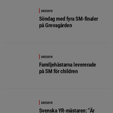
DRESSYR
Söndag med fyra SM-finaler
på Grevagården
DRESSYR
Familjehästarna levererade
på SM för children
DRESSYR
Svenska YR-mästaren: ”Är