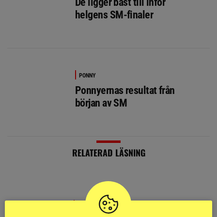
De ligger bäst till inför
helgens SM-finaler
PONNY
Ponnyernas resultat från
början av SM
RELATERAD LÄSNING
DRESSYR
Söndag med fyra SM-finaler på