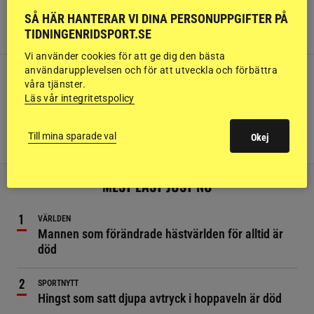
Grevagården
SÅ HÄR HANTERAR VI DINA PERSONUPPGIFTER PÅ
TIDNINGENRIDSPORT.SE
Vi använder cookies för att ge dig den bästa
användarupplevelsen och för att utveckla och förbättra
våra tjänster.
Läs vår integritetspolicy
DRESSYR
De är svenska paramästare
Till mina sparade val
Okej
MEST LÄST JUST NU
VÄRLDEN
Mannen som förändrade hästvärlden för alltid är
död
SPORTNYTT
Hingst som satt djupa avtryck i hoppaveln är död