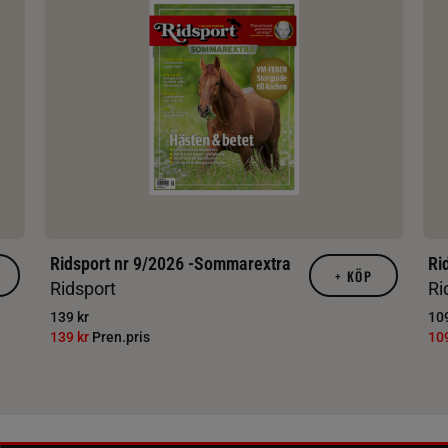
Ridsport nr 9/2026 -Sommarextra
Ri
+
KÖP
Ridsport
Ri
139 kr
109
139 kr
Pren.pris
10