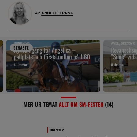
AV
ANNELIE FRANK
HOPPNING
AVEL, DRESSYR
SENAST
E
Ny framgång för Angelica –
Revanschseg
pallplats och första nollan på 1,60
”Sune” vidar
6 timmar
8 timmar
MER UR TEMAT
ALLT OM SM-FESTEN
(14)
DRESSYR