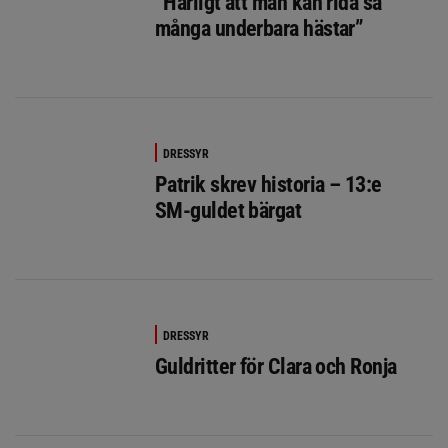
”Härligt att man kan rida så
många underbara hästar”
DRESSYR
Patrik skrev historia – 13:e
SM-guldet bärgat
DRESSYR
Guldritter för Clara och Ronja