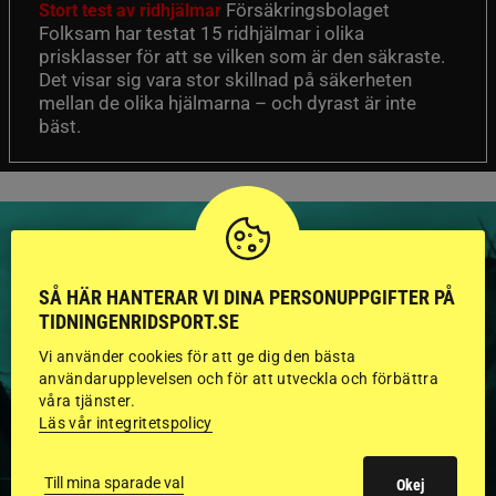
Försäkringsbolaget
Stort test av ridhjälmar
Folksam har testat 15 ridhjälmar i olika
prisklasser för att se vilken som är den säkraste.
Det visar sig vara stor skillnad på säkerheten
mellan de olika hjälmarna – och dyrast är inte
bäst.
SÅ HÄR HANTERAR VI DINA PERSONUPPGIFTER PÅ
HINGSTAR ONLINE
TIDNINGENRIDSPORT.SE
Vi använder cookies för att ge dig den bästa
GODKÄNDA HINGSTAR I
användarupplevelsen och för att utveckla och förbättra
våra tjänster.
FLERA KATEGORIER MED
Läs vår integritetspolicy
BILDER OCH FAKTA
Till mina sparade val
Okej