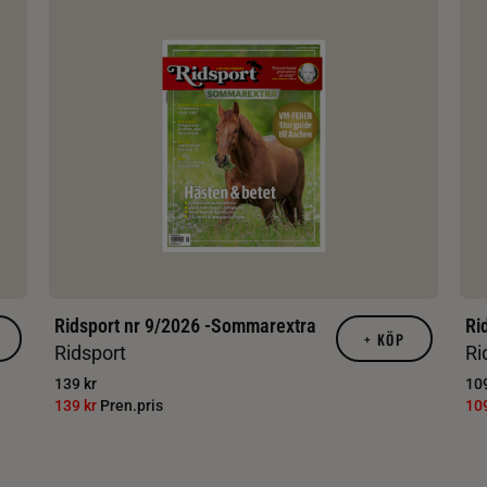
Ridsport nr 9/2026 -Sommarextra
Ri
+
KÖP
Ridsport
Ri
139 kr
109
139 kr
Pren.pris
10