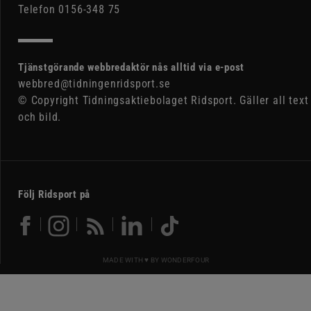
Telefon 0156-348 75
Tjänstgörande webbredaktör nås alltid via e-post
webbred@tidningenridsport.se
© Copyright Tidningsaktiebolaget Ridsport. Gäller all text
och bild.
Följ Ridsport på
MADE WITH ♥ BY
WONDERFOUR