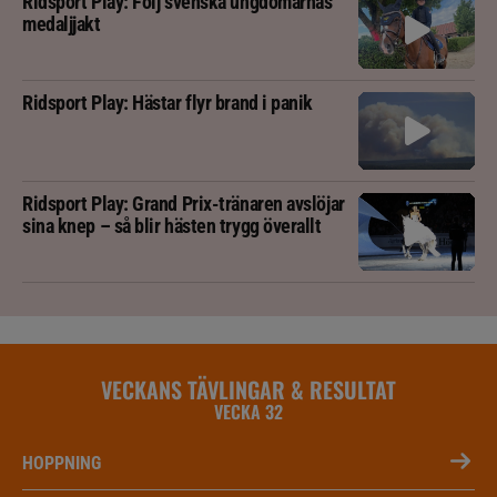
Ridsport Play: Följ svenska ungdomarnas
medaljjakt
Ridsport Play: Hästar flyr brand i panik
Ridsport Play: Grand Prix-tränaren avslöjar
sina knep – så blir hästen trygg överallt
VECKANS TÄVLINGAR & RESULTAT
VECKA 32
HOPPNING