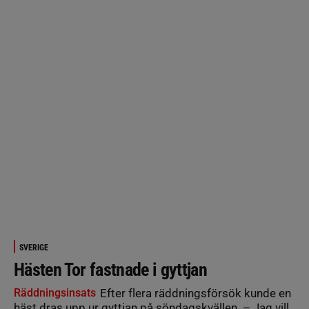
SVERIGE
Hästen Tor fastnade i gyttjan
Räddningsinsats
Efter flera räddningsförsök kunde en
häst dras upp ur gyttjan på söndagskvällen. – Jag vill