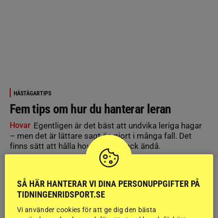
HÄSTÄGARTIPS
Fem tips om hur du hanterar leran
Hovar
Egentligen är det bäst att undvika leriga hagar
– men det är lättare sagt än gjort i många fall. Det
finns sätt att hålla hovarna i schack ändå.
SÅ HÄR HANTERAR VI DINA PERSONUPPGIFTER PÅ
TIDNINGENRIDSPORT.SE
Vi använder cookies för att ge dig den bästa