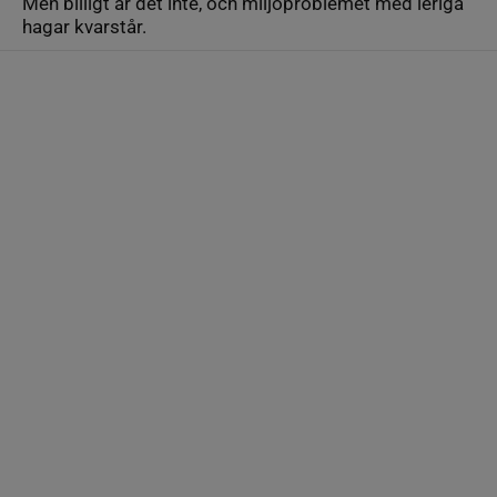
Men billigt är det inte, och miljöproblemet med leriga
hagar kvarstår.