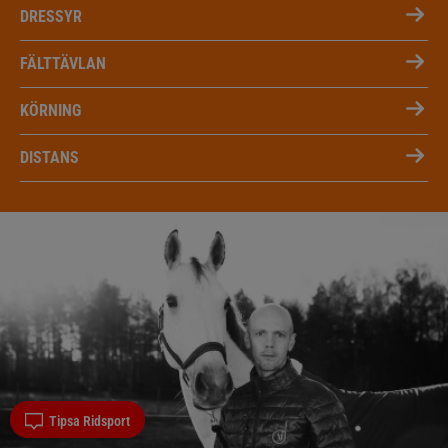
DRESSYR
FÄLTTÄVLAN
KÖRNING
DISTANS
Tipsa Ridsport