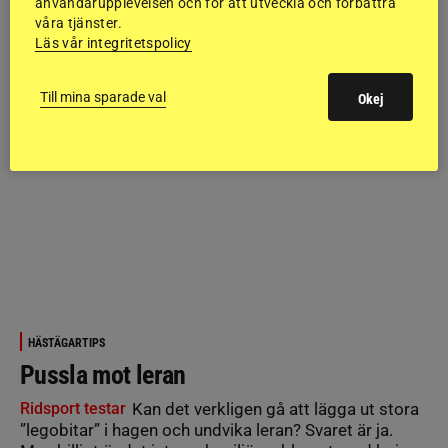
användarupplevelsen och för att utveckla och förbättra
våra tjänster.
Läs vår integritetspolicy
Till mina sparade val
Okej
HÄSTÄGARTIPS
Pussla mot leran
Ridsport testar
Kan det verkligen gå att lägga ut stora
”legobitar” i hagen och undvika leran? Svaret är ja.