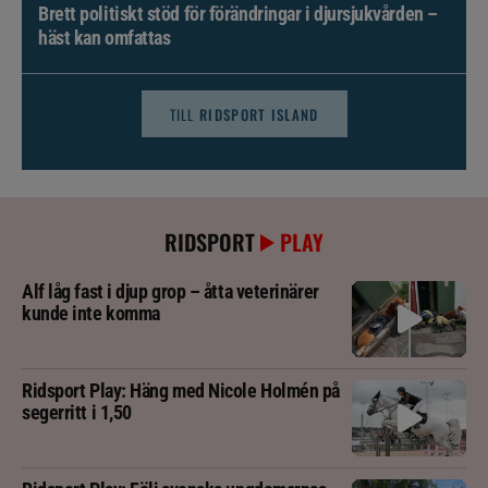
Brett politiskt stöd för förändringar i djursjukvården –
häst kan omfattas
TILL
RIDSPORT ISLAND
RIDSPORT
PLAY
Alf låg fast i djup grop – åtta veterinärer
kunde inte komma
Ridsport Play: Häng med Nicole Holmén på
segerritt i 1,50