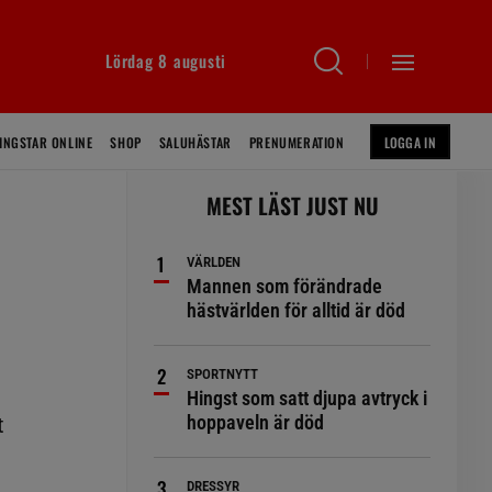
Lördag 8 augusti
INGSTAR ONLINE
SHOP
SALUHÄSTAR
PRENUMERATION
LOGGA IN
MEST LÄST JUST NU
VÄRLDEN
Mannen som förändrade
hästvärlden för alltid är död
SPORTNYTT
Hingst som satt djupa avtryck i
hoppaveln är död
t
DRESSYR