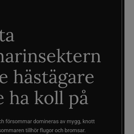
ta
arinsektern
je hästägare
 ha koll på
ch försommar domineras av mygg, knott
sommaren tillhör flugor och bromsar.