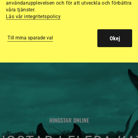
användarupplevelsen och för att utveckla och förbättra
säkraste. Det visar
våra tjänster.
Läs vår integritetspolicy
de olika hjälmarna –
Till mina sparade val
Okej
HINGSTAR ONLINE