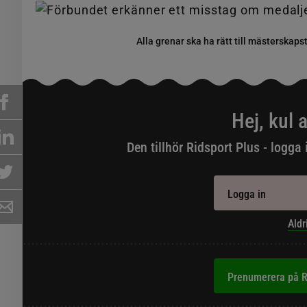
Alla grenar ska ha rätt till mästerskaps
Hej, kul a
Den tillhör Ridsport Plus - logga 
Logga in
Aldr
Prenumerera på R