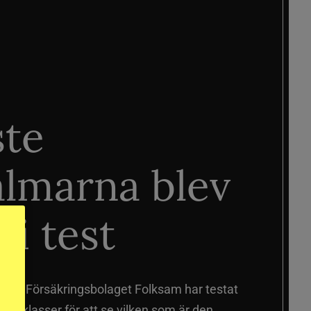
ste
älmarna blev
 i test
älmar
Försäkringsbolaget Folksam har testat
a prisklasser för att se vilken som är den