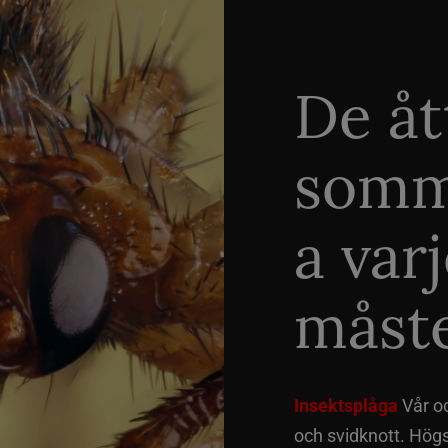
De åt
somm
a var
måste
Insektsplåga
Vår o
och svidknott. Hög