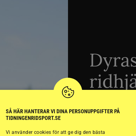
Dyra
ridhj
sämst
SÅ HÄR HANTERAR VI DINA PERSONUPPGIFTER PÅ
TIDNINGENRIDSPORT.SE
Stort test av ridhj
Vi använder cookies för att ge dig den bästa
15 ridhjälmar i olik