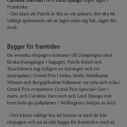
Caroline Darcour
t och
Lord Django
utgör laget i
Frankrike.
– Det klart att Patrik är lite av ett ankare, det ska bli
väldigt spännande att se laget mäta sig här, säger Bo
Jenå.
Bygger för framtiden
De svenska ekipagen kommer till Compiègne med
färska framgångar i bagaget. Patrik Kittel och
Touchdown tog nyligen en kürseger och en
andraplats i Grand Prix i Doha. Malin Wahlkamp
Nilsson och Bergsjöholms Valbonne var etta och tvåa i
Grand Prix respektive Grand Prix Special i Lier i
mars, och Caroline Darcourt och Lord Django red
hem hela sju pallplatser i Wellington i början av året.
– Det känns väldigt bra att kunna ta med de här
ekipagen och på så sätt bygga för framtiden med så