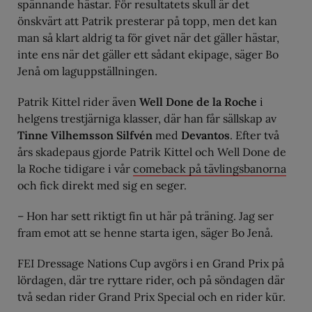
spännande hästar. För resultatets skull är det
önskvärt att Patrik presterar på topp, men det kan
man så klart aldrig ta för givet när det gäller hästar,
inte ens när det gäller ett sådant ekipage, säger Bo
Jenå om laguppställningen.
Patrik Kittel rider även
Well Done de la Roche
i
helgens trestjärniga klasser, där han får sällskap av
Tinne Vilhemsson Silfvén
med
Devantos
. Efter två
års skadepaus gjorde Patrik Kittel och Well Done de
la Roche tidigare i vår
comeback på tävlingsbanorna
och fick direkt med sig en seger.
– Hon har sett riktigt fin ut här på träning. Jag ser
fram emot att se henne starta igen, säger Bo Jenå.
FEI Dressage Nations Cup avgörs i en Grand Prix på
lördagen, där tre ryttare rider, och på söndagen där
två sedan rider Grand Prix Special och en rider kür.