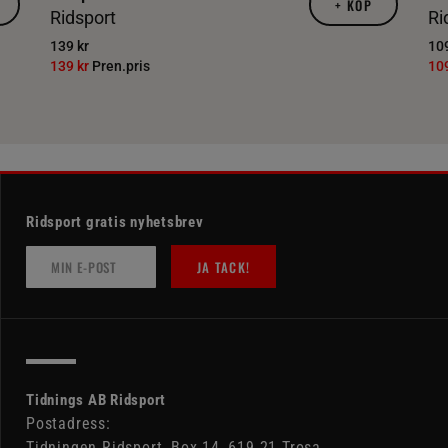
+
KÖP
Ridsport
Ri
139 kr
109
139 kr
Pren.pris
10
Ridsport gratis nyhetsbrev
JA TACK!
Tidnings AB Ridsport
Postadress:
Tidningen Ridsport, Box 14, 619 21 Trosa