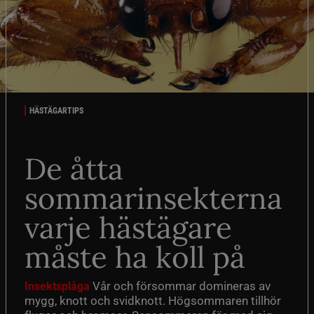
HÄSTÄGARTIPS
De åtta
sommarinsekterna
varje hästägare
måste ha koll på
Vår och försommar domineras av
Insektsplåga
mygg, knott och svidknott. Högsommaren tillhör