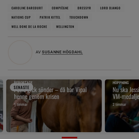
CAROLINE DARCOURT
COMPIÈGNE
DRESSYR
LORD DJANGO
NATIONS CUP
PATRIK KITTEL
TOUCHDOWN
WELL DONE DE LA ROCHE
WELLINGTON
AV
SUSANNE HÖGDAHL
REPORTAGE
HOPPNING
SENAST
E
Petra gick sönder – då bar Vipal
Nu ska Jes
henne genom krisen
VM-medalje
1 timmar
2 timmar