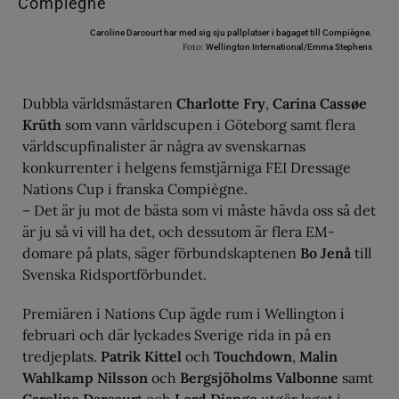
Caroline Darcourt har med sig sju pallplatser i bagaget till Compiègne.
Foto:
Wellington International/Emma Stephens
Dubbla världsmästaren
Charlotte Fry
,
Carina Cassøe
Krüth
som vann världscupen i Göteborg samt flera
världscupfinalister är några av svenskarnas
konkurrenter i helgens femstjärniga FEI Dressage
Nations Cup i franska Compiègne.
– Det är ju mot de bästa som vi måste hävda oss så det
är ju så vi vill ha det, och dessutom är flera EM-
domare på plats, säger förbundskaptenen
Bo Jenå
till
Svenska Ridsportförbundet.
Premiären i Nations Cup ägde rum i Wellington i
februari och där lyckades Sverige rida in på en
tredjeplats.
Patrik Kittel
och
Touchdown
,
Malin
Wahlkamp Nilsson
och
Bergsjöholms Valbonne
samt