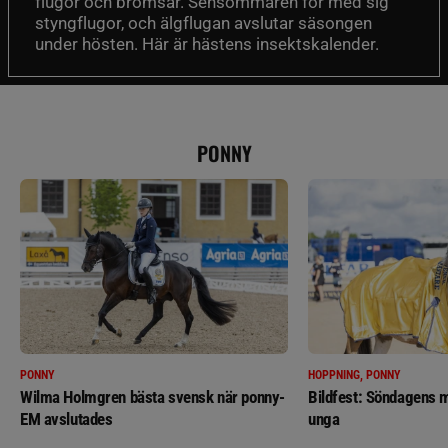
flugor och bromsar. Sensommaren för med sig
styngflugor, och älgflugan avslutar säsongen
under hösten. Här är hästens insektskalender.
PONNY
PONNY
HOPPNING, PONNY
Wilma Holmgren bästa svensk när ponny-
Bildfest: Söndagens m
EM avslutades
unga