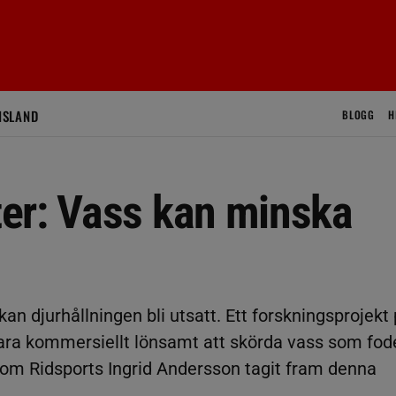
ISLAND
BLOGG
H
er: Vass kan minska
an djurhållningen bli utsatt. Ett forskningsprojekt
ra kommersiellt lönsamt att skörda vass som fode
som Ridsports Ingrid Andersson tagit fram denna