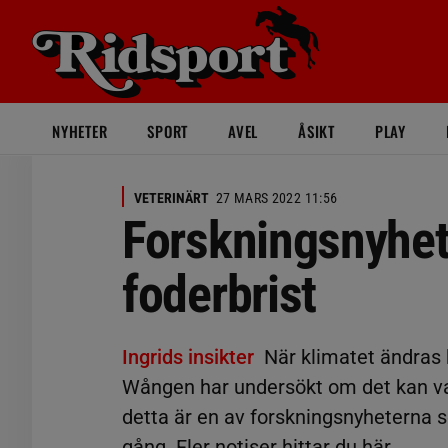
NYHETER
SPORT
AVEL
ÅSIKT
PLAY
VETERINÄRT
27 MARS 2022 11:56
Forskningsnyhet
foderbrist
Ingrids insikter
När klimatet ändras k
Wången har undersökt om det kan va
detta är en av forskningsnyheterna 
gång. Fler notiser hittar du här.