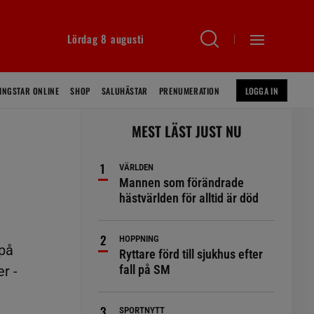
Lördag 8 augusti
INGSTAR ONLINE
SHOP
SALUHÄSTAR
PRENUMERATION
LOGGA IN
MEST LÄST JUST NU
VÄRLDEN
Mannen som förändrade
hästvärlden för alltid är död
HOPPNING
 på
Ryttare förd till sjukhus efter
fall på SM
r -
SPORTNYTT