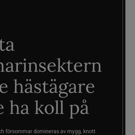
ta
arinsektern
je hästägare
 ha koll på
ch försommar domineras av mygg, knott