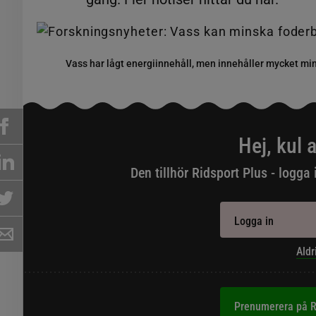
Vass har lågt energiinnehåll, men innehåller mycket mine
Hej, kul a
Den tillhör Ridsport Plus - logga 
Logga in
Aldr
Prenumerera på R