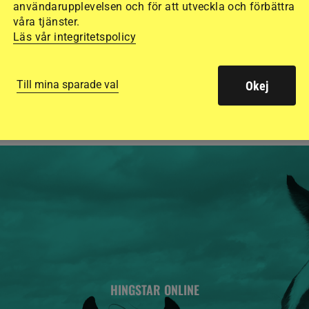
användarupplevelsen och för att utveckla och förbättra
15 ridhjälmar i olik
våra tjänster.
Läs vår integritetspolicy
säkraste. Det visar
de olika hjälmarna –
Till mina sparade val
Okej
HINGSTAR ONLINE