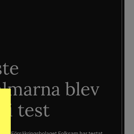
ste
älmarna blev
 i test
älmar
Försäkringsbolaget Folksam har testat