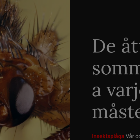
De åt
somm
a var
måste
Insektsplåga
Vår o