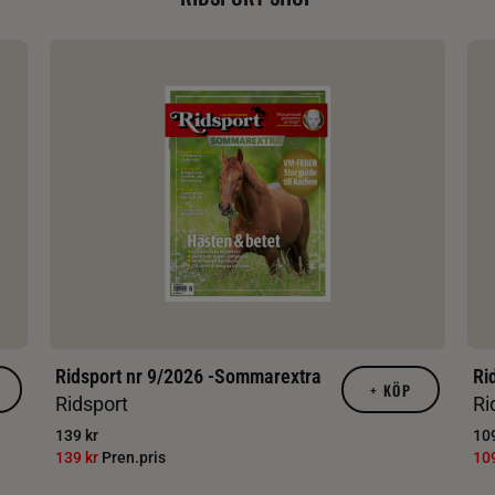
Ridsport nr 9/2026 -Sommarextra
Ri
+
KÖP
Ridsport
Ri
139 kr
109
139 kr
Pren.pris
10