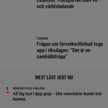
Ekonomi: Travsporten blev vit –
och världsledande
SVERIGE
Frågan om fyrverkeriförbud togs
upp i riksdagen: ”Det är en
samhällsfråga”
MEST LÄST JUST NU
RIDSPORT PLAY, VÄRLDEN
Alf låg fast i djup grop – åtta veterinärer kunde inte
komma