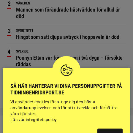
VÄRLDEN
Mannen som förändrade hästvärlden för alltid är
död
SPORTNYTT
Hingst som satt djupa avtryck i hoppaveln är död
SVERIGE
Ponnyn Ettan var försvunnen i två dygn – försökte
räddas
NYHETER
Ny dokumentärserie följer världseliten i hoppning
SÅ HÄR HANTERAR VI DINA PERSONUPPGIFTER PÅ
TIDNINGENRIDSPORT.SE
Vi använder cookies för att ge dig den bästa
användarupplevelsen och för att utveckla och förbättra
våra tjänster.
Läs vår integritetspolicy