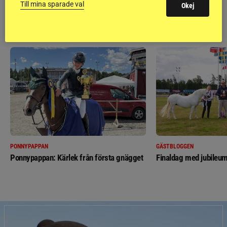
Till mina sparade val
Okej
RIDSPORT
BLOGGAR
PONNYPAPPAN
GÄSTBLOGGEN
Ponnypappan: Kärlek från första gnägget
Finaldag med jubileum