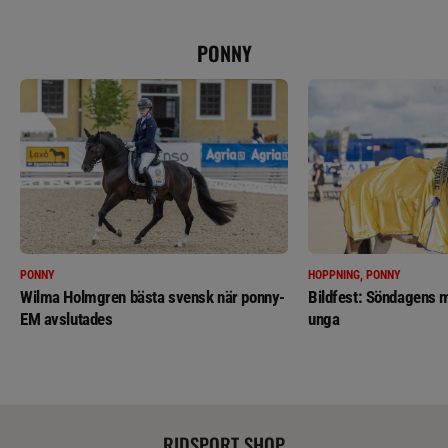
PONNY
PONNY
HOPPNING, PONNY
Wilma Holmgren bästa svensk när ponny-
Bildfest: Söndagens m
EM avslutades
unga
RIDSPORT SHOP