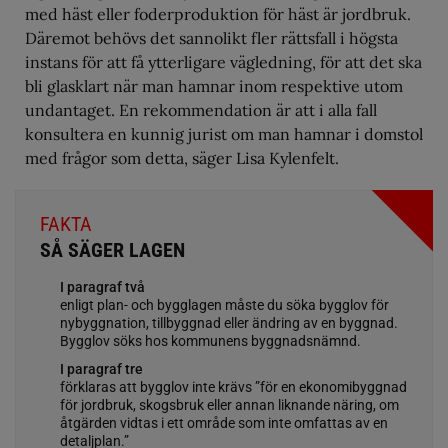
med häst eller foderproduktion för häst är jordbruk.
Däremot behövs det sannolikt fler rättsfall i högsta
instans för att få ytterligare vägledning, för att det ska
bli glasklart när man hamnar inom respektive utom
undantaget. En rekommendation är att i alla fall
konsultera en kunnig jurist om man hamnar i domstol
med frågor som detta, säger Lisa Kylenfelt.
FAKTA
SÅ SÄGER LAGEN
I paragraf två
enligt plan- och bygglagen måste du söka bygglov för
nybyggnation, tillbyggnad eller ändring av en byggnad.
Bygglov söks hos kommunens byggnadsnämnd.
I paragraf tre
förklaras att bygglov inte krävs ”för en ekonomibyggnad
för jordbruk, skogsbruk eller annan liknande näring, om
åtgärden vidtas i ett område som inte omfattas av en
detaljplan.”