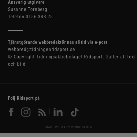
Ansvarig utgivare
Susanne Tornberg
Telefon 0156-348 75
Tjänstgörande webbredaktör nås alltid via e-post
webbred@tidningenridsport.se
© Copyright Tidningsaktiebolaget Ridsport. Gäller all text
och bild.
Följ Ridsport på
MADE WITH ♥ BY
WONDERFOUR