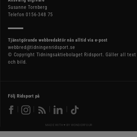
Ansvarig utgivare
Susanne Tornberg
Telefon 0156-348 75
Tjänstgörande webbredaktör nås alltid via e-post
webbred@tidningenridsport.se
© Copyright Tidningsaktiebolaget Ridsport. Gäller all text
och bild.
Följ Ridsport på
MADE WITH ♥ BY
WONDERFOUR