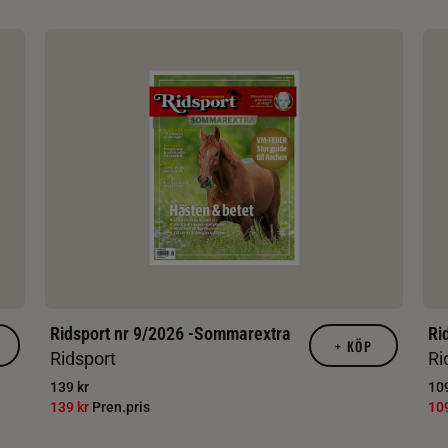
Ridsport nr 9/2026 -Sommarextra
Ri
+
KÖP
Ridsport
Ri
139 kr
109
139 kr
Pren.pris
10