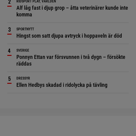
RIDSPORT PLAY, VÄRLDEN
Alf låg fast i djup grop – åtta veterinärer kunde inte
komma
SPORTNYTT
Hingst som satt djupa avtryck i hoppaveln är död
SVERIGE
Ponnyn Ettan var försvunnen i två dygn – försökte
räddas
DRESSYR
Ellen Hedbys skadad i ridolycka på tävling