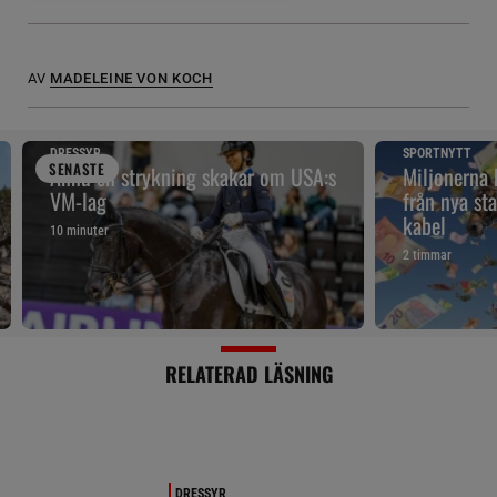
AV
MADELEINE VON KOCH
DRESSYR
SPORTNYTT
SENAST
E
Ännu en strykning skakar om USA:s
Miljonerna
VM-lag
från nya sta
kabel
10 minuter
2 timmar
RELATERAD LÄSNING
DRESSYR