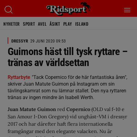
NYHETER
SPORT
AVEL
ÅSIKT
PLAY
ISLAND
DRESSYR
29 JUNI 2020 09:53
Guimons häst till tysk ryttare –
tränas av världsettan
Ryttarbyte
"Tack Copernico för de här fantastiska åren",
skriver Juan Matute Guimon på Instagram om sin
tävlingskamrat som nu lämnar stallet. Den nya ryttaren
tränas av ingen mindre än Isabell Werth.
Juan Matute Guimon
red
Copernico
(OLD val f-10 e
San Amour I-Don Gregory) vid unghäst-VM i dressyr
2017 och har därefter haft flera internationella
framgångar med den elegante valacken. Nu är