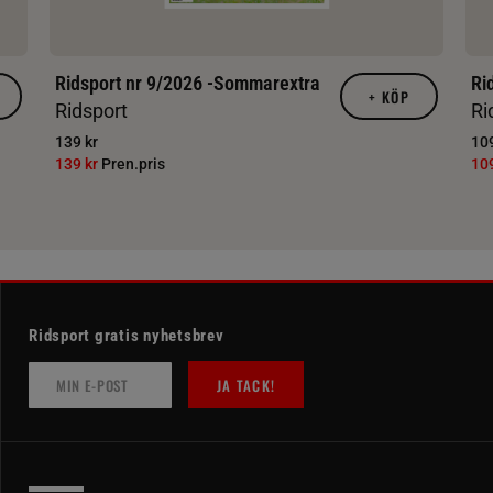
Ridsport nr 9/2026 -Sommarextra
Ri
+
KÖP
Ridsport
Ri
139 kr
109
139 kr
Pren.pris
10
Ridsport gratis nyhetsbrev
JA TACK!