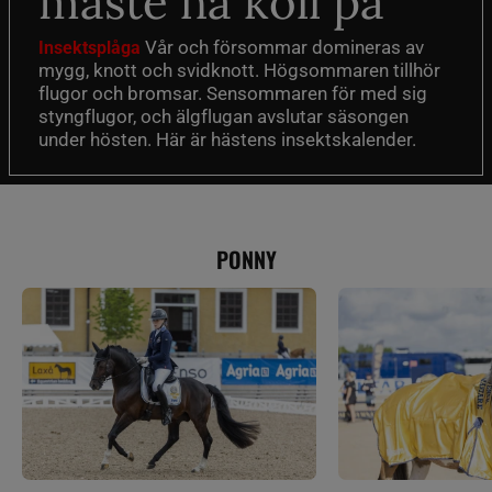
måste ha koll på
Vår och försommar domineras av
Insektsplåga
mygg, knott och svidknott. Högsommaren tillhör
flugor och bromsar. Sensommaren för med sig
styngflugor, och älgflugan avslutar säsongen
under hösten. Här är hästens insektskalender.
PONNY