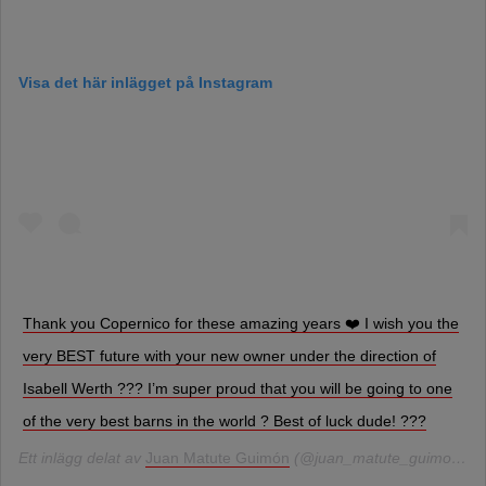
Visa det här inlägget på Instagram
Thank you Copernico for these amazing years ❤️ I wish you the
very BEST future with your new owner under the direction of
Isabell Werth ??? I’m super proud that you will be going to one
of the very best barns in the world ? Best of luck dude! ???
Ett inlägg delat av
Juan Matute Guimón
(@juan_matute_guimon)
28