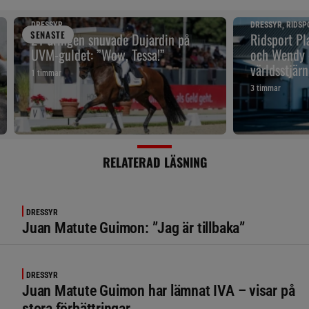
DRESSYR
DRESSYR, RIDSP
SENAST
E
21-åringen snuvade Dujardin på
Ridsport Pla
UVM-guldet: ”Wow, Tessa!”
och Wendy 
världsstjär
1 timmar
3 timmar
RELATERAD LÄSNING
DRESSYR
Juan Matute Guimon: ”Jag är tillbaka”
DRESSYR
Juan Matute Guimon har lämnat IVA – visar på
stora förbättringar