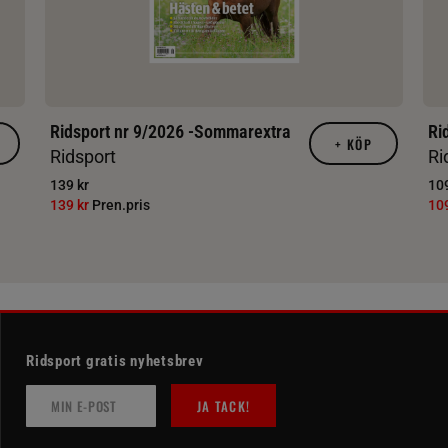
Ridsport nr 9/2026 -Sommarextra
Ri
+
KÖP
Ridsport
Ri
139 kr
109
139 kr
Pren.pris
10
Ridsport gratis nyhetsbrev
JA TACK!