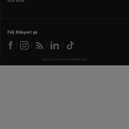
och bild.
Följ Ridsport på
MADE WITH ♥ BY
WONDERFOUR