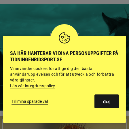
HINGSTAR ONLINE
GODKÄNDA HINGSTAR I
SÅ HÄR HANTERAR VI DINA PERSONUPPGIFTER PÅ
FLERA KATEGORIER MED
TIDNINGENRIDSPORT.SE
BILDER OCH FAKTA
Vi använder cookies för att ge dig den bästa
användarupplevelsen och för att utveckla och förbättra
våra tjänster.
Läs vår integritetspolicy
VISA ALLA HINGSTAR
Till mina sparade val
Okej