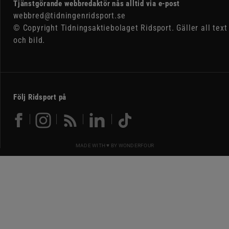
Tjänstgörande webbredaktör nås alltid via e-post
webbred@tidningenridsport.se
© Copyright Tidningsaktiebolaget Ridsport. Gäller all text
och bild.
Följ Ridsport på
MADE WITH ♥ BY
WONDERFOUR