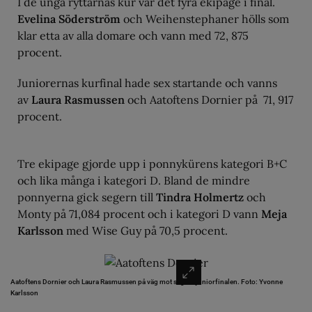
I de unga ryttarnas kür var det fyra ekipage i final.
Evelina Söderström
och Weihenstephaner hölls som
klar etta av alla domare och vann med 72, 875
procent.
Juniorernas kurfinal hade sex startande och vanns
av
Laura Rasmussen
och Aatoftens Dornier på 71, 917
procent.
Tre ekipage gjorde upp i ponnykürens kategori B+C
och lika många i kategori D. Bland de mindre
ponnyerna gick segern till
Tindra Holmertz
och
Monty på 71,084 procent och i kategori D vann
Meja
Karlsson
med Wise Guy på 70,5 procent.
Aatoftens Dornier och Laura Rasmussen på väg mot seger i juniorfinalen. Foto: Yvonne
Karlsson