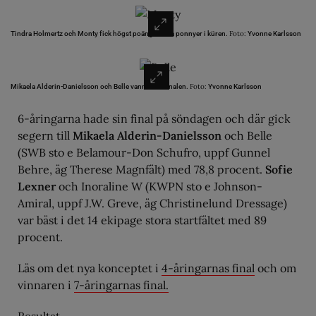
Foto:
Tindra Holmertz och Monty fick högst poäng av alla ponnyer i küren.
Yvonne Karlsson
Foto:
Mikaela Alderin-Danielsson och Belle vann 6-årsfinalen.
Yvonne Karlsson
6-åringarna hade sin final på söndagen och där gick
segern till
Mikaela Alderin-Danielsson
och Belle
(SWB sto e Belamour-Don Schufro, uppf Gunnel
Behre, äg Therese Magnfält) med 78,8 procent.
Sofie
Lexner
och Inoraline W (KWPN sto e Johnson-
Amiral, uppf J.W. Greve, äg Christinelund Dressage)
var bäst i det 14 ekipage stora startfältet med 89
procent.
Läs om det nya konceptet i
4-åringarnas final
och om
vinnaren i
7-åringarnas final.
Resultat