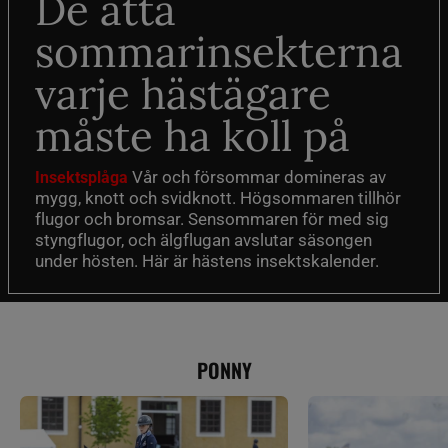
De åtta
sommarinsekterna
varje hästägare
måste ha koll på
Vår och försommar domineras av
Insektsplåga
mygg, knott och svidknott. Högsommaren tillhör
flugor och bromsar. Sensommaren för med sig
styngflugor, och älgflugan avslutar säsongen
under hösten. Här är hästens insektskalender.
PONNY