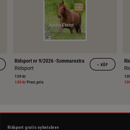
Ridsport nr 9/2026 -Sommarextra
Ri
+
KÖP
Ridsport
Ri
139 kr
109
139 kr
Pren.pris
10
Ridsport gratis nyhetsbrev