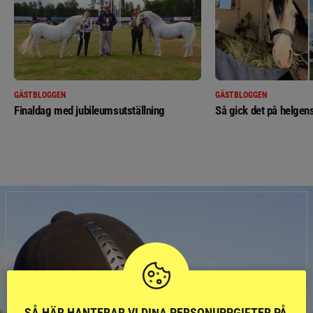
GÄSTBLOGGEN
GÄSTBLOGGEN
Finaldag med jubileumsutställning
Så gick det på helgens
SÅ HÄR HANTERAR VI DINA PERSONUPPGIFTER PÅ