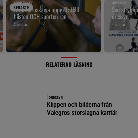
SPORTNYTT
DRESSYR
SENAST
E
Groomarnas nya uppgift: Håll
Sen strykni
hästen OCH sporten ren
dressyr
2 timmar
4 timmar
RELATERAD LÄSNING
DRESSYR
Klippen och bilderna från
Valegros storslagna karriär