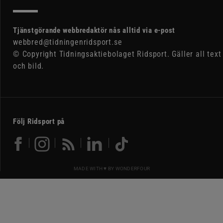
Tjänstgörande webbredaktör nås alltid via e-post
webbred@tidningenridsport.se
© Copyright Tidningsaktiebolaget Ridsport. Gäller all text
och bild.
Följ Ridsport på
MADE WITH ♥ BY
WONDERFOUR