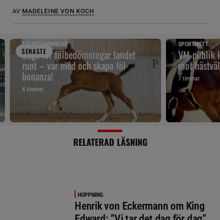
AV
MADELEINE VON KOCH
FÖLBEDÖMNINGAR
SPORTNYTT
SENAST
E
Dags för fölbedömningar landet
VM-publik k
runt – var med och skapa föl-
mot hästväl
bonanza!
7 timmar
4 timmar
RELATERAD LÄSNING
HOPPNING
Henrik von Eckermann om King
Edward: ”Vi tar det dag för dag”