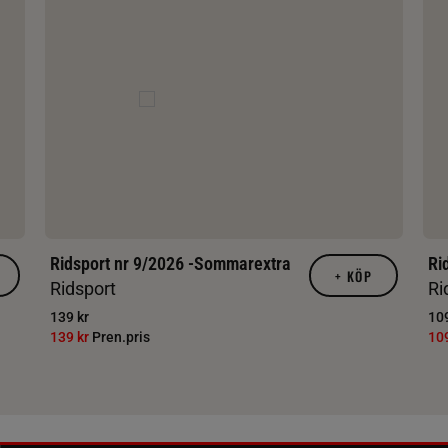
Ridsport nr 9/2026 -Sommarextra
Ri
+
KÖP
Ridsport
Ri
139 kr
109
139 kr
Pren.pris
10