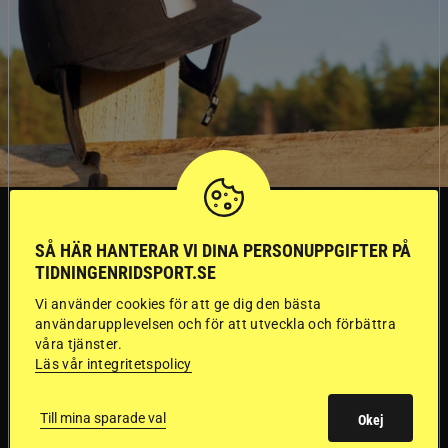
SVERIGE
SÅ HÄR HANTERAR VI DINA PERSONUPPGIFTER PÅ
TIDNINGENRIDSPORT.SE
Dyraste
Vi använder cookies för att ge dig den bästa
ridhjälmarna blev
användarupplevelsen och för att utveckla och förbättra
våra tjänster.
sämst i test
Läs vår integritetspolicy
Till mina sparade val
Försäkringsbolaget
Stort test av ridhjälmar
Okej
Folksam har testat 15 ridhjälmar i olika