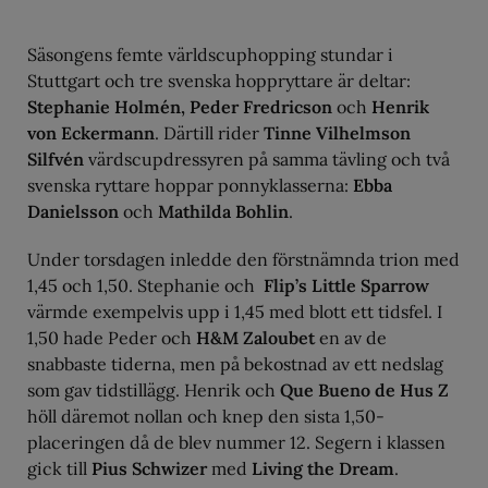
Säsongens femte världscuphopping stundar i
Stuttgart och tre svenska hoppryttare är deltar:
Stephanie Holmén, Peder Fredricson
och
Henrik
von Eckermann
. Därtill rider
Tinne Vilhelmson
Silfvén
värdscupdressyren på samma tävling och två
svenska ryttare hoppar ponnyklasserna:
Ebba
Danielsson
och
Mathilda Bohlin
.
Under torsdagen inledde den förstnämnda trion med
1,45 och 1,50. Stephanie och
Flip’s Little Sparrow
värmde exempelvis upp i 1,45 med blott ett tidsfel. I
1,50 hade Peder och
H&M
Zaloubet
en av de
snabbaste tiderna, men på bekostnad av ett nedslag
som gav tidstillägg. Henrik och
Que Bueno de Hus Z
höll däremot nollan och knep den sista 1,50-
placeringen då de blev nummer 12. Segern i klassen
gick till
Pius Schwizer
med
Living the Dream
.