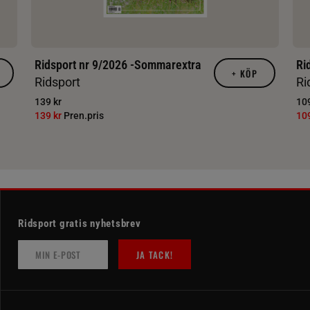
Ridsport nr 9/2026 -Sommarextra
Ri
+
KÖP
Ridsport
Ri
139 kr
109
139 kr
Pren.pris
10
Ridsport gratis nyhetsbrev
JA TACK!