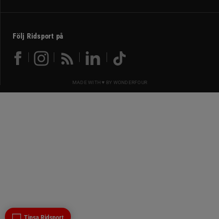
Följ Ridsport på
MADE WITH ♥ BY
WONDERFOUR
Tipsa Ridsport