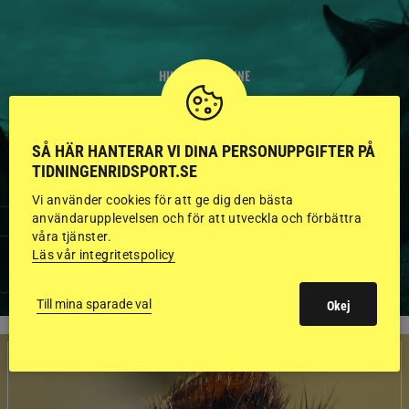
HINGSTAR ONLINE
GODKÄNDA HINGSTAR I
FLERA KATEGORIER MED
SÅ HÄR HANTERAR VI DINA PERSONUPPGIFTER PÅ
TIDNINGENRIDSPORT.SE
BILDER OCH FAKTA
Vi använder cookies för att ge dig den bästa
användarupplevelsen och för att utveckla och förbättra
våra tjänster.
Läs vår integritetspolicy
VISA ALLA HINGSTAR
Till mina sparade val
Okej