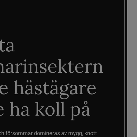
ta
arinsektern
je hästägare
 ha koll på
ch försommar domineras av mygg, knott