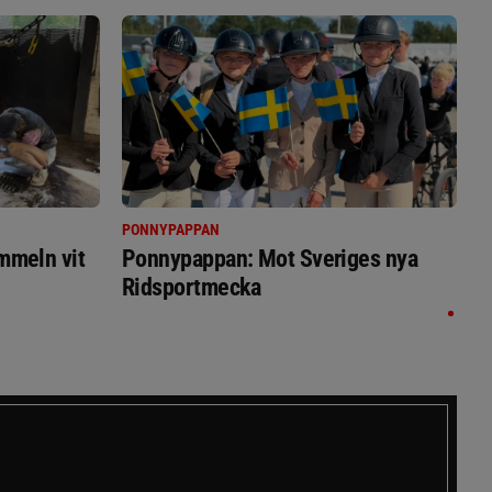
PONNYPAPPAN
immeln vit
Ponnypappan: Mot Sveriges nya
Ridsportmecka