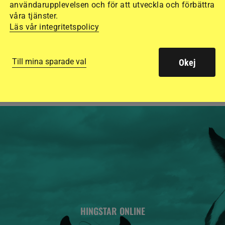
användarupplevelsen och för att utveckla och förbättra
15 ridhjälmar i olik
våra tjänster.
Läs vår integritetspolicy
säkraste. Det visar
de olika hjälmarna –
Till mina sparade val
Okej
HINGSTAR ONLINE