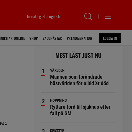
Torsdag 6 augusti
INGSTAR ONLINE
SHOP
SALUHÄSTAR
PRENUMERATION
LOGGA IN
MEST LÄST JUST NU
VÄRLDEN
Mannen som förändrade
hästvärlden för alltid är död
HOPPNING
Ryttare förd till sjukhus efter
fall på SM
med
DRESSYR