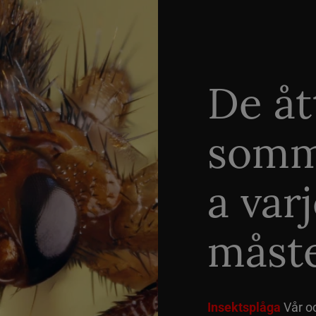
De åt
somm
a var
måste
Insektsplåga
Vår o