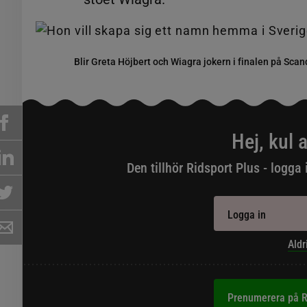
Blir Greta Höjbert och Wiagra jokern i finalen på Sca
Hej, kul a
Den tillhör Ridsport Plus - logga 
Logga in
Aldr
Prenumerera på R