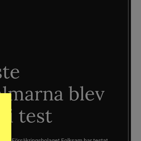
ste
älmarna blev
 i test
älmar
Försäkringsbolaget Folksam har testat