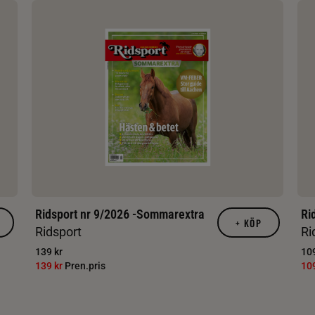
Ridsport nr 9/2026 -Sommarextra
Ri
+
KÖP
Ridsport
Ri
139 kr
109
139 kr
Pren.pris
10