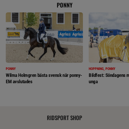
PONNY
PONNY
HOPPNING, PONNY
Wilma Holmgren bästa svensk när ponny-
Bildfest: Söndagens m
EM avslutades
unga
RIDSPORT SHOP