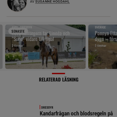
AV
SUSANNE HÖGDAHL
AVEL, DRESSYR
SVERIGE
SENAST
E
Revanschsegern tar Linnéa och
Ponnyn Etta
”Sune” vidare till final
dygn – förs
2 timmar
3 timmar
RELATERAD LÄSNING
DRESSYR
Kandarfrågan och blodsregeln på