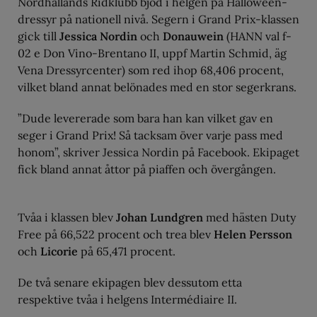
Nordhallands Ridklubb bjöd i helgen på Halloween-
dressyr på nationell nivå. Segern i Grand Prix-klassen
gick till
Jessica Nordin
och
Donauwein
(HANN val f-
02 e Don Vino-Brentano II, uppf Martin Schmid, äg
Vena Dressyrcenter) som red ihop 68,406 procent,
vilket bland annat belönades med en stor segerkrans.
”Dude levererade som bara han kan vilket gav en
seger i Grand Prix! Så tacksam över varje pass med
honom”, skriver Jessica Nordin på Facebook. Ekipaget
fick bland annat åttor på piaffen och övergången.
Tvåa i klassen blev
Johan Lundgren
med hästen Duty
Free på 66,522 procent och trea blev
Helen Persson
och
Licorie
på 65,471 procent.
De två senare ekipagen blev dessutom etta
respektive tvåa i helgens Intermédiaire II.