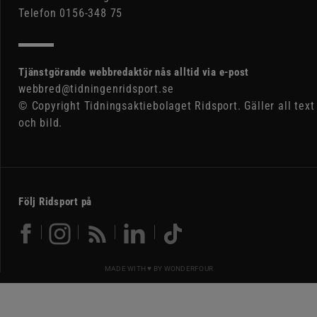
Telefon 0156-348 75
Tjänstgörande webbredaktör nås alltid via e-post
webbred@tidningenridsport.se
© Copyright Tidningsaktiebolaget Ridsport. Gäller all text
och bild.
Följ Ridsport på
MADE WITH ♥ BY
WONDERFOUR