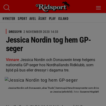
NYHETER
SPORT
AVEL
ÅSIKT
PLAY
ISLAND
DRESSYR
2 NOVEMBER 2020 14:33
Jessica Nordin tog hem GP-
seger
Vinnare
Jessica Nordin och Donauwein knep helgens
nationella GP-seger hos Nordhallands Ridklubb, som
bjöd på bus eller dressyr i dagarna tre.
Jessica Nordin och Donauwein, alias "Dude", hemma på Vena Dressyrcenter som drivs
Foto:
av Jessica (arkivbild).
Susanne Högdahl