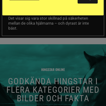
Försäkringsbolaget
Stort test av ridhjälmar
Folksam har testat 15 ridhjälmar i olika
prisklasser för att se vilken som är den säkraste.
Det visar sig vara stor skillnad på säkerheten
mellan de olika hjälmarna – och dyrast är inte
bäst.
HINGSTAR ONLINE
GODKÄNDA HINGSTAR I
FLERA KATEGORIER MED
BILDER OCH FAKTA