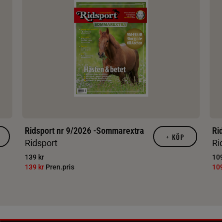
Ridsport nr 9/2026 -Sommarextra
Ri
+
KÖP
Ridsport
Ri
139 kr
109
139 kr
Pren.pris
10