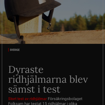
SVERIGE
Dyraste
ridhjälmarna blev
sämst i test
Försäkringsbolaget
Stort test av ridhjälmar
Folksam har testat 15 ridhjälmar i olika