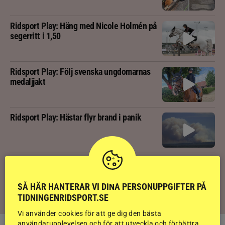
Ridsport Play: Häng med Nicole Holmén på
segerritt i 1,50
Ridsport Play: Följ svenska ungdomarnas
medaljjakt
Ridsport Play: Hästar flyr brand i panik
Ridsport Play: Grand Prix-tränaren avslöjar
sina knep – så blir hästen trygg överallt
SÅ HÄR HANTERAR VI DINA PERSONUPPGIFTER PÅ
TIDNINGENRIDSPORT.SE
Vi använder cookies för att ge dig den bästa
användarupplevelsen och för att utveckla och förbättra