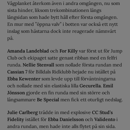
Vågplanket återkom även i andra omgången, nu som
sista hinder, liksom trekombinationen längs
långsidan som hade bytt håll efter första omgången.
En mur med ”öppna valv” i botten var också ett nytt
inslag som hästarna dock inte reagerade nämnvärt
på.
Amanda Landeblad
och
For Killy
var först ut för Jump
Club och ekipaget satte genast ribban med en felfri
runda.
Nellie Stenvall
som nollade första rundan med
Cassian 7
för Billdals Ridklubb hejade nu istället på
Ebba Kewenter
som levde upp till förväntningarna
och nollade med sin elastiska lilla
Gecurella
.
Emil
Jönsson
gjorde en fin runda med sin större och
långsammare
Be Special
men fick ett oturligt nedslag.
Julie Carlberg
trädde in med explosive
CC Stud’s
Fidelity
istället för
Ebba Danielsson
och
Validento
i
andra rundan, men hade inte alls flytet på sin sida.