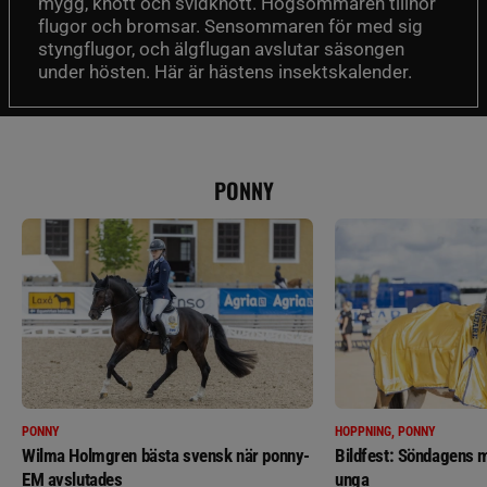
mygg, knott och svidknott. Högsommaren tillhör
flugor och bromsar. Sensommaren för med sig
styngflugor, och älgflugan avslutar säsongen
under hösten. Här är hästens insektskalender.
PONNY
PONNY
HOPPNING, PONNY
Wilma Holmgren bästa svensk när ponny-
Bildfest: Söndagens m
EM avslutades
unga