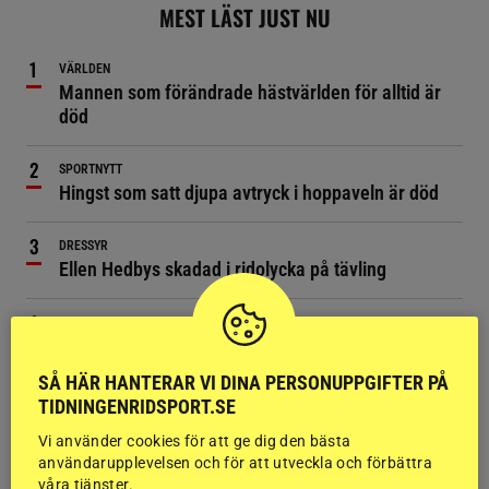
MEST LÄST JUST NU
VÄRLDEN
Mannen som förändrade hästvärlden för alltid är
död
SPORTNYTT
Hingst som satt djupa avtryck i hoppaveln är död
DRESSYR
Ellen Hedbys skadad i ridolycka på tävling
HOPPNING
Ryttare förd till sjukhus efter fall på SM
SÅ HÄR HANTERAR VI DINA PERSONUPPGIFTER PÅ
RIDSPORT PLAY, VÄRLDEN
TIDNINGENRIDSPORT.SE
Alf låg fast i djup grop – åtta veterinärer kunde inte
Vi använder cookies för att ge dig den bästa
komma
användarupplevelsen och för att utveckla och förbättra
våra tjänster.