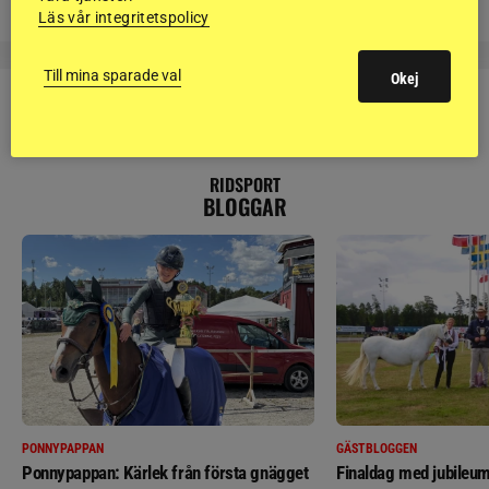
Läs vår integritetspolicy
Till mina sparade val
Okej
RIDSPORT
BLOGGAR
PONNYPAPPAN
GÄSTBLOGGEN
Ponnypappan: Kärlek från första gnägget
Finaldag med jubileum