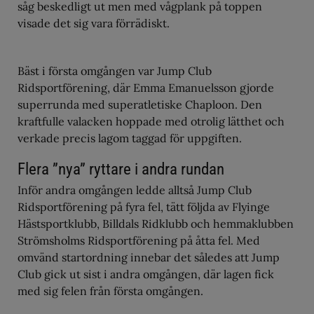
såg beskedligt ut men med vågplank på toppen
visade det sig vara förrädiskt.
Bäst i första omgången var Jump Club
Ridsportförening, där Emma Emanuelsson gjorde
superrunda med superatletiske Chaploon. Den
kraftfulle valacken hoppade med otrolig lätthet och
verkade precis lagom taggad för uppgiften.
Flera ”nya” ryttare i andra rundan
Inför andra omgången ledde alltså Jump Club
Ridsportförening på fyra fel, tätt följda av Flyinge
Hästsportklubb, Billdals Ridklubb och hemmaklubben
Strömsholms Ridsportförening på åtta fel. Med
omvänd startordning innebar det således att Jump
Club gick ut sist i andra omgången, där lagen fick
med sig felen från första omgången.