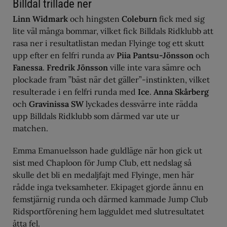
Billdal trillade ner
Linn Widmark
och hingsten
Coleburn
fick med sig
lite väl många bommar, vilket fick Billdals Ridklubb att
rasa ner i resultatlistan medan Flyinge tog ett skutt
upp efter en felfri runda av
Piia Pantsu-Jönsson
och
Fanessa
.
Fredrik Jönsson
ville inte vara sämre och
plockade fram ”bäst när det gäller”-instinkten, vilket
resulterade i en felfri runda med
Ice
.
Anna Skårberg
och
Gravinissa SW
lyckades dessvärre inte rädda
upp Billdals Ridklubb som därmed var ute ur
matchen.
Emma Emanuelsson hade guldläge när hon gick ut
sist med Chaploon för Jump Club, ett nedslag så
skulle det bli en medaljfajt med Flyinge, men här
rådde inga tveksamheter. Ekipaget gjorde ännu en
femstjärnig runda och därmed kammade Jump Club
Ridsportförening hem lagguldet med slutresultatet
åtta fel.