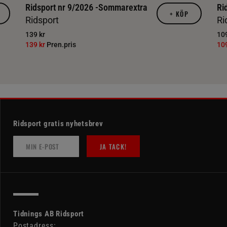
Ridsport nr 9/2026 -Sommarextra
Ri
+
KÖP
Ridsport
Ri
139 kr
109
139 kr
Pren.pris
10
Ridsport gratis nyhetsbrev
JA TACK!
Tidnings AB Ridsport
Postadress: