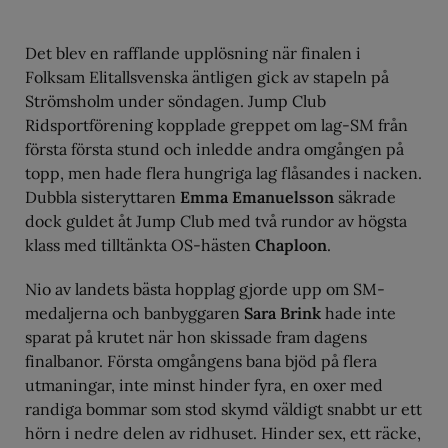
Det blev en rafflande upplösning när finalen i
Folksam Elitallsvenska äntligen gick av stapeln på
Strömsholm under söndagen. Jump Club
Ridsportförening kopplade greppet om lag-SM från
första första stund och inledde andra omgången på
topp, men hade flera hungriga lag flåsandes i nacken.
Dubbla sisteryttaren
Emma Emanuelsson
säkrade
dock guldet åt Jump Club med två rundor av högsta
klass med tilltänkta OS-hästen
Chaploon
.
Nio av landets bästa hopplag gjorde upp om SM-
medaljerna och banbyggaren
Sara Brink
hade inte
sparat på krutet när hon skissade fram dagens
finalbanor. Första omgångens bana bjöd på flera
utmaningar, inte minst hinder fyra, en oxer med
randiga bommar som stod skymd väldigt snabbt ur ett
hörn i nedre delen av ridhuset. Hinder sex, ett räcke,