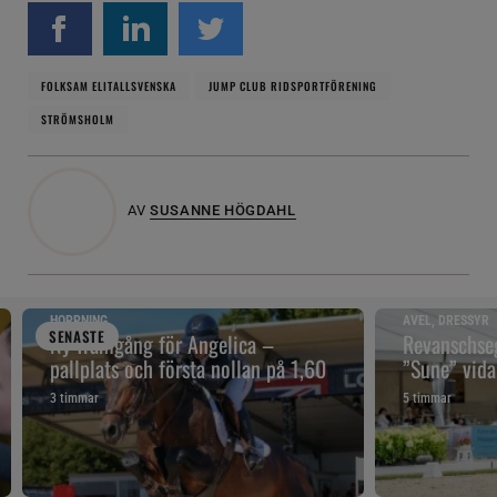
FOLKSAM ELITALLSVENSKA
JUMP CLUB RIDSPORTFÖRENING
STRÖMSHOLM
AV
SUSANNE HÖGDAHL
HOPPNING
AVEL, DRESSYR
SENAST
E
Ny framgång för Angelica –
Revanschseg
pallplats och första nollan på 1,60
”Sune” vidar
3 timmar
5 timmar