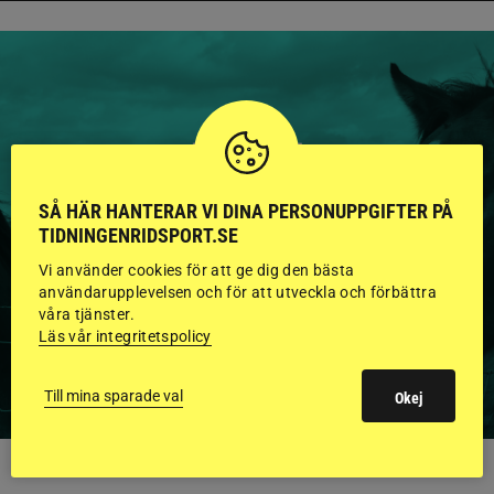
HINGSTAR ONLINE
GODKÄNDA HINGSTAR I
SÅ HÄR HANTERAR VI DINA PERSONUPPGIFTER PÅ
FLERA KATEGORIER MED
TIDNINGENRIDSPORT.SE
BILDER OCH FAKTA
Vi använder cookies för att ge dig den bästa
användarupplevelsen och för att utveckla och förbättra
våra tjänster.
Läs vår integritetspolicy
VISA ALLA HINGSTAR
Till mina sparade val
Okej