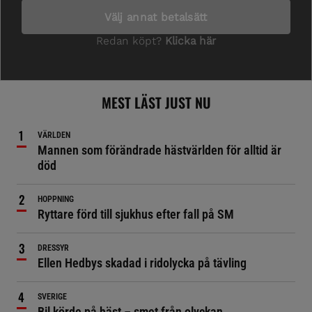
MEST LÄST JUST NU
VÄRLDEN
Mannen som förändrade hästvärlden för alltid är
död
HOPPNING
Ryttare förd till sjukhus efter fall på SM
DRESSYR
Ellen Hedbys skadad i ridolycka på tävling
SVERIGE
Bil körde på häst – smet från olyckan