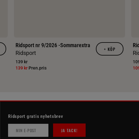
Ridsport nr 9/2026 -Sommarextra
Ri
+
KÖP
Ridsport
Ri
139 kr
109
139 kr
Pren.pris
10
Ridsport gratis nyhetsbrev
JA TACK!