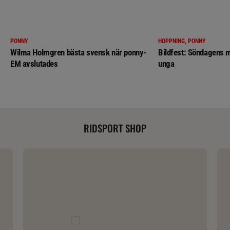
PONNY
HOPPNING, PONNY
Wilma Holmgren bästa svensk när ponny-
Bildfest: Söndagens m
EM avslutades
unga
RIDSPORT SHOP