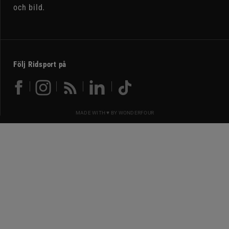
och bild.
Följ Ridsport på
MADE WITH ♥ BY
WONDERFOUR