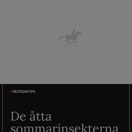
HÄSTÄGARTIPS
De åtta
sommarinsekterna