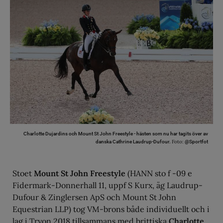
Charlotte Dujardins och Mount St John Freestyle - hästen som nu har tagits över av
Foto:
danska Cathrine Laudrup-Dufour.
@Sportfot
Stoet
Mount St John Freestyle
(HANN sto f -09 e
Fidermark-Donnerhall 11, uppf S Kurx, äg Laudrup-
Dufour & Zinglersen ApS och Mount St John
Equestrian LLP) tog VM-brons både individuellt och i
lag i Tryon 2018 tillsammans med brittiska
Charlotte