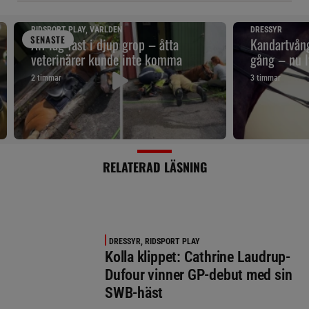
RIDSPORT PLAY, VÄRLDEN
DRESSYR
SENAST
E
Alf låg fast i djup grop – åtta
Kandartvång
veterinärer kunde inte komma
gång – nu l
2 timmar
3 timmar
RELATERAD LÄSNING
DRESSYR, RIDSPORT PLAY
Kolla klippet: Cathrine Laudrup-
Dufour vinner GP-debut med sin
SWB-häst