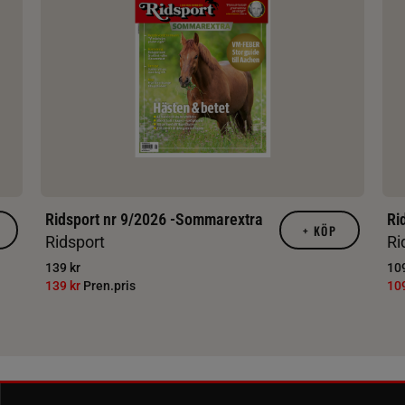
Ridsport nr 9/2026 -Sommarextra
Ri
+
KÖP
Ridsport
Ri
139 kr
109
139 kr
Pren.pris
10