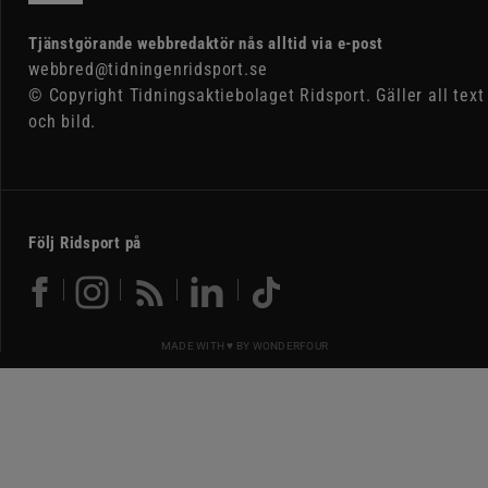
Tjänstgörande webbredaktör nås alltid via e-post
webbred@tidningenridsport.se
© Copyright Tidningsaktiebolaget Ridsport. Gäller all text
och bild.
Följ Ridsport på
MADE WITH ♥ BY
WONDERFOUR