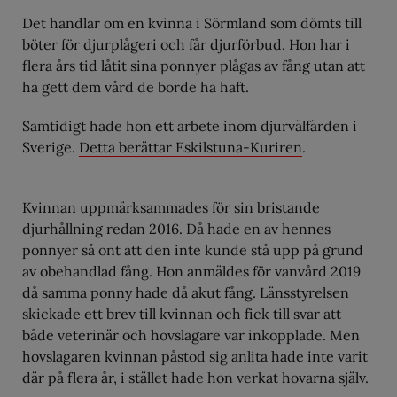
Det handlar om en kvinna i Sörmland som dömts till
böter för djurplågeri och får djurförbud. Hon har i
flera års tid låtit sina ponnyer plågas av fång utan att
ha gett dem vård de borde ha haft.
Samtidigt hade hon ett arbete inom djurvälfärden i
Sverige.
Detta berättar Eskilstuna-Kuriren
.
Kvinnan uppmärksammades för sin bristande
djurhållning redan 2016. Då hade en av hennes
ponnyer så ont att den inte kunde stå upp på grund
av obehandlad fång. Hon anmäldes för vanvård 2019
då samma ponny hade då akut fång. Länsstyrelsen
skickade ett brev till kvinnan och fick till svar att
både veterinär och hovslagare var inkopplade. Men
hovslagaren kvinnan påstod sig anlita hade inte varit
där på flera år, i stället hade hon verkat hovarna själv.