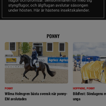
flugor och bromsar. Sensommaren för med sig
styngflugor, och älgflugan avslutar säsongen
under hösten. Här är hästens insektskalender.
PONNY
PONNY
HOPPNING, PONNY
Wilma Holmgren bästa svensk när ponny-
Bildfest: Söndagens m
EM avslutades
unga