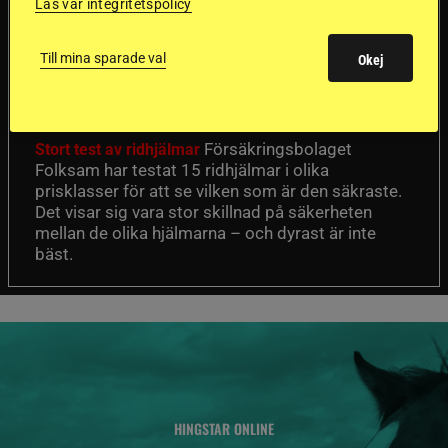
Läs vår integritetspolicy
Dyraste
ridhjälmarna blev
Till mina sparade val
Okej
sämst i test
Försäkringsbolaget
Stort test av ridhjälmar
Folksam har testat 15 ridhjälmar i olika
prisklasser för att se vilken som är den säkraste.
Det visar sig vara stor skillnad på säkerheten
mellan de olika hjälmarna – och dyrast är inte
bäst.
HINGSTAR ONLINE