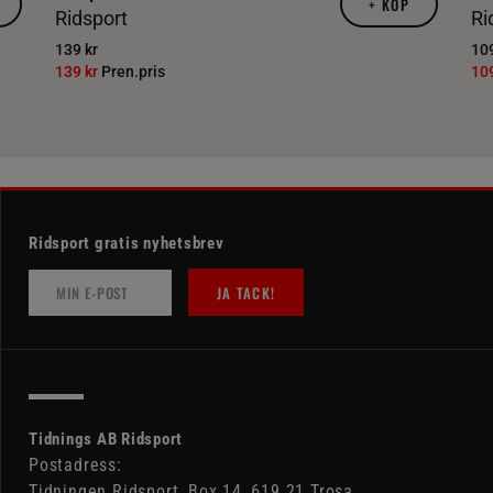
+
KÖP
Ridsport
Ri
139 kr
109
139 kr
Pren.pris
10
Ridsport gratis nyhetsbrev
JA TACK!
Tidnings AB Ridsport
Postadress:
Tidningen Ridsport, Box 14, 619 21 Trosa