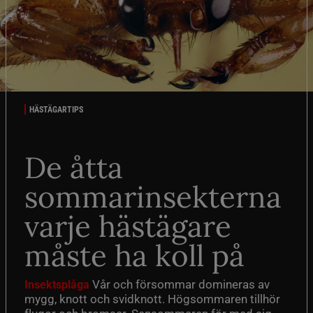
HÄSTÄGARTIPS
De åtta
sommarinsekterna
varje hästägare
måste ha koll på
Vår och försommar domineras av
Insektsplåga
mygg, knott och svidknott. Högsommaren tillhör