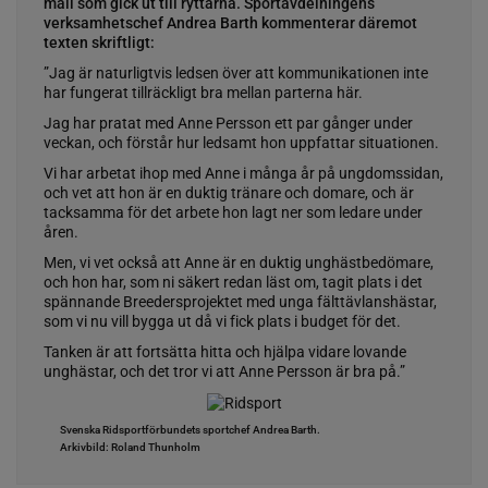
mail som gick ut till ryttarna. Sportavdelningens
verksamhetschef Andrea Barth kommenterar däremot
texten skriftligt:
”Jag är naturligtvis ledsen över att kommunikationen inte
har fungerat tillräckligt bra mellan parterna här.
Jag har pratat med Anne Persson ett par gånger under
veckan, och förstår hur ledsamt hon uppfattar situationen.
Vi har arbetat ihop med Anne i många år på ungdomssidan,
och vet att hon är en duktig tränare och domare, och är
tacksamma för det arbete hon lagt ner som ledare under
åren.
Men, vi vet också att Anne är en duktig unghästbedömare,
och hon har, som ni säkert redan läst om, tagit plats i det
spännande Breedersprojektet med unga fälttävlanshästar,
som vi nu vill bygga ut då vi fick plats i budget för det.
Tanken är att fortsätta hitta och hjälpa vidare lovande
unghästar, och det tror vi att Anne Persson är bra på.”
Svenska Ridsportförbundets sportchef Andrea Barth.
Arkivbild: Roland Thunholm