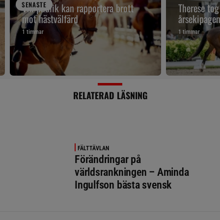
SENAST
E
VM-publik kan rapportera brott
Therese tog
mot hästvälfärd
årsekipage
1 timmar
1 timmar
RELATERAD LÄSNING
FÄLTTÄVLAN
Förändringar på
världsrankningen – Aminda
Ingulfson bästa svensk