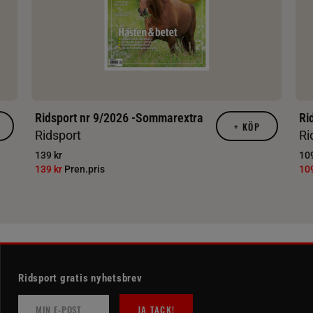
Ridsport nr 9/2026 -Sommarextra
Ri
+
KÖP
Ridsport
Ri
139 kr
109
139 kr
Pren.pris
10
Ridsport gratis nyhetsbrev
JA TACK!