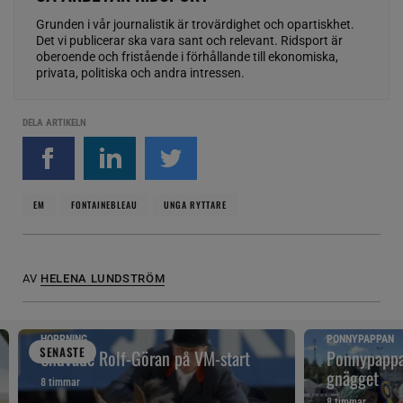
Grunden i vår journalistik är trovärdighet och opartiskhet.
Det vi publicerar ska vara sant och relevant. Ridsport är
oberoende och fristående i förhållande till ekonomiska,
privata, politiska och andra intressen.
DELA ARTIKELN
EM
FONTAINEBLEAU
UNGA RYTTARE
AV
HELENA LUNDSTRÖM
HOPPNING
PONNYPAPPAN
SENAST
E
Snuvade Rolf-Göran på VM-start
Ponnypappan
gnägget
8 timmar
8 timmar