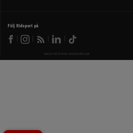
Följ Ridsport på
MADE WITH ♥ BY
WONDERFOUR