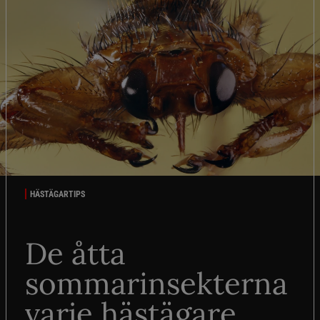
HÄSTÄGARTIPS
De åtta
sommarinsekterna
varje hästägare