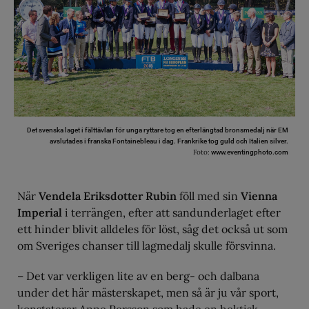
Det svenska laget i fälttävlan för unga ryttare tog en efterlängtad bronsmedalj när EM
avslutades i franska Fontainebleau i dag. Frankrike tog guld och Italien silver.
Foto:
www.eventingphoto.com
När
Vendela Eriksdotter Rubin
föll med sin
Vienna
Imperial
i terrängen, efter att sandunderlaget efter
ett hinder blivit alldeles för löst, såg det också ut som
om Sveriges chanser till lagmedalj skulle försvinna.
– Det var verkligen lite av en berg- och dalbana
under det här mästerskapet, men så är ju vår sport,
konstaterar Anne Persson som hade en hektisk