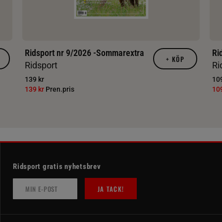
Ridsport nr 9/2026 -Sommarextra
Ri
+
KÖP
Ridsport
Ri
139 kr
109
139 kr
Pren.pris
10
Ridsport gratis nyhetsbrev
JA TACK!