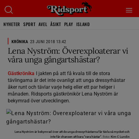
NYHETER
SPORT
AVEL
ÅSIKT
PLAY
ISLAND
KRÖNIKA
23 JUNI 2018 13:42
Lena Nyström: Överexploaterar vi
våra unga gångartshästar?
Gästkrönika
I jakten på att få kvala till de stora
tävlingarna är det inte ovanligt att unga dressyrhästar
åker runt och tävlar varje helg eller ett par helger i
månaden. Ridsports gästkrönikör Lena Nyström är
bekymrad över utvecklingen.
Lena Nyström är bekymrad över att de unga dressyrhästarna får tävla så mycket och
Foto:
inte får chansen att bara "vara hästar".
Kim C Lundin