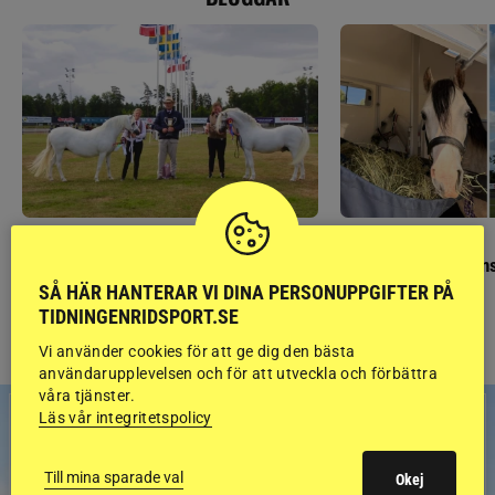
GÄSTBLOGGEN
GÄSTBLOGGEN
Finaldag med jubileumsutställning
Så gick det på helgens
SÅ HÄR HANTERAR VI DINA PERSONUPPGIFTER PÅ
TIDNINGENRIDSPORT.SE
Vi använder cookies för att ge dig den bästa
användarupplevelsen och för att utveckla och förbättra
våra tjänster.
Läs vår integritetspolicy
Till mina sparade val
Okej