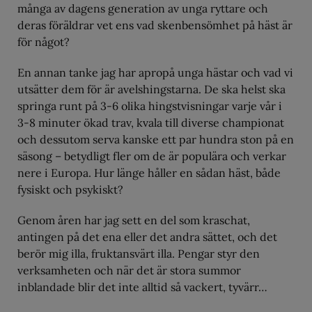
många av dagens generation av unga ryttare och
deras föräldrar vet ens vad skenbensömhet på häst är
för något?
En annan tanke jag har apropå unga hästar och vad vi
utsätter dem för är avelshingstarna. De ska helst ska
springa runt på 3-6 olika hingstvisningar varje vår i
3-8 minuter ökad trav, kvala till diverse championat
och dessutom serva kanske ett par hundra ston på en
säsong – betydligt fler om de är populära och verkar
nere i Europa. Hur länge håller en sådan häst, både
fysiskt och psykiskt?
Genom åren har jag sett en del som kraschat,
antingen på det ena eller det andra sättet, och det
berör mig illa, fruktansvärt illa. Pengar styr den
verksamheten och när det är stora summor
inblandade blir det inte alltid så vackert, tyvärr…