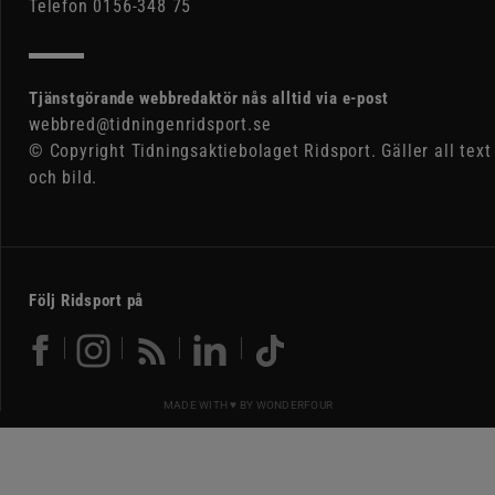
Telefon 0156-348 75
Tjänstgörande webbredaktör nås alltid via e-post
webbred@tidningenridsport.se
© Copyright Tidningsaktiebolaget Ridsport. Gäller all text
och bild.
Följ Ridsport på
MADE WITH ♥ BY
WONDERFOUR