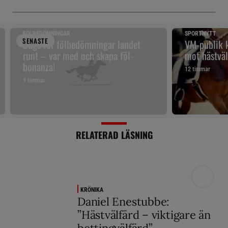
FÖLBEDÖMNINGAR
SPORTNYTT
SENAST
E
Dags för fölbedömningar landet
VM-publik k
runt – var med och skapa föl-
mot hästväl
bonanza!
12 timmar
9 timmar
RELATERAD LÄSNING
KRÖNIKA
Daniel Enestubbe:
”Hästvälfärd – viktigare än