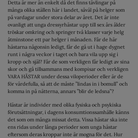
Detta är mer än enkelt då det finns tävlingar på
många olika ställen här i landet, såväl på helger som
på vardagar under stora delar av året. Det är inte
ovanligt att unga dressyrhästar upp till sex års ålder
tröskar omkring och springer två klasser varje helg
åtminstone ett par helger i månaden. Får de här
hästarna någonsin ledigt, får de gå ut i hage dygnet
runt i några veckor i taget och bara vila upp sig i
kropp och själ? Får de som verkligen får ledigt av sina
skor och gå tillsammans med kompisar och verkligen
VARA HÄSTAR under dessa viloperioder eller är de
för värdefulla, så att de måste ”lindas in i bomull” och
komma in på nätterna, annars ”blir de ledsna”?
Hästar är individer med olika fysiska och psykiska
förutsättningar, i dagens konsumtionssamhälle känns
det som om många missat detta. Vissa hästar ska inte
ens ridas under långa perioder som unga hästar
eftersom deras kroppar inte är mogna för det. Hur