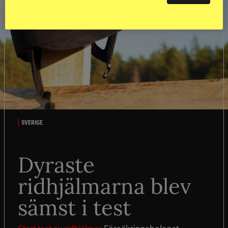
SVERIGE
Dyraste
ridhjälmarna blev
sämst i test