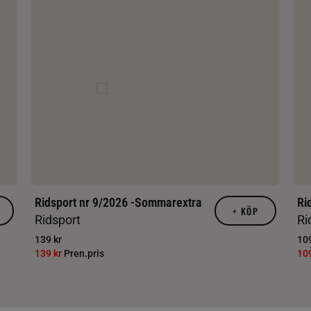
Ridsport nr 9/2026 -Sommarextra
Ri
+
KÖP
Ridsport
Ri
139 kr
109
139 kr
Pren.pris
10