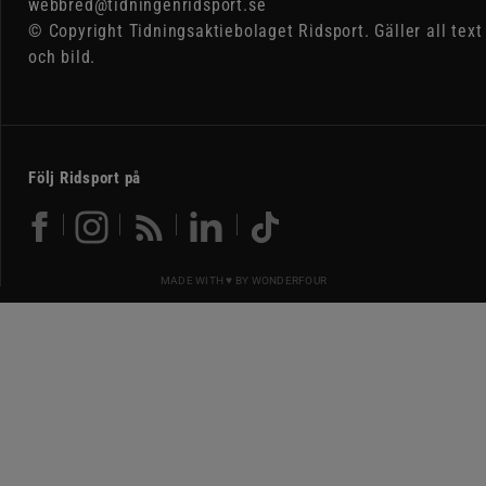
webbred@tidningenridsport.se
© Copyright Tidningsaktiebolaget Ridsport. Gäller all text
och bild.
Följ Ridsport på
MADE WITH ♥ BY
WONDERFOUR