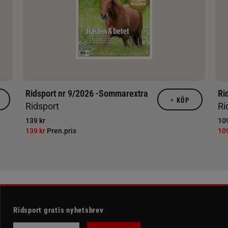
Ridsport nr 9/2026 -Sommarextra
Ri
+
KÖP
Ridsport
Ri
139 kr
109
139 kr
Pren.pris
10
Ridsport gratis nyhetsbrev