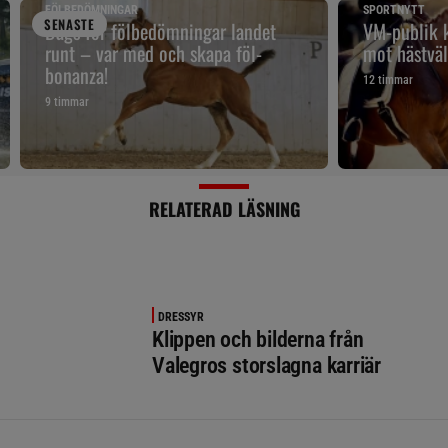
FÖLBEDÖMNINGAR
SPORTNYTT
SENAST
E
Dags för fölbedömningar landet
VM-publik k
runt – var med och skapa föl-
mot hästväl
bonanza!
12 timmar
9 timmar
RELATERAD LÄSNING
DRESSYR
Klippen och bilderna från
Valegros storslagna karriär