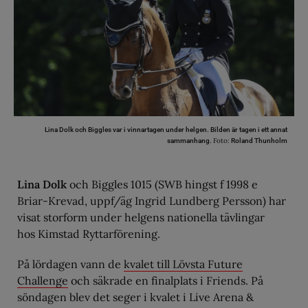
Lina Dolk och Biggles var i vinnartagen under helgen. Bilden är tagen i ett annat
Foto:
sammanhang.
Roland Thunholm
Lina Dolk
och Biggles 1015 (SWB hingst f 1998 e
Briar-Krevad, uppf/äg Ingrid Lundberg Persson) har
visat storform under helgens nationella tävlingar
hos Kimstad Ryttarförening.
På lördagen vann de
kvalet till Lövsta Future
Challenge
och säkrade en finalplats i Friends. På
söndagen blev det seger i kvalet i Live Arena &