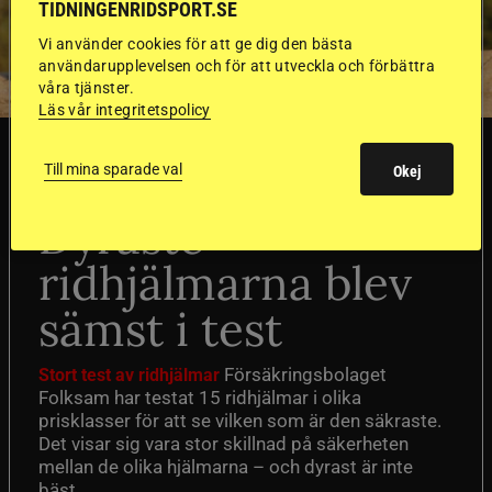
TIDNINGENRIDSPORT.SE
Vi använder cookies för att ge dig den bästa
användarupplevelsen och för att utveckla och förbättra
våra tjänster.
Läs vår integritetspolicy
SVERIGE
Till mina sparade val
Okej
Dyraste
ridhjälmarna blev
sämst i test
Försäkringsbolaget
Stort test av ridhjälmar
Folksam har testat 15 ridhjälmar i olika
prisklasser för att se vilken som är den säkraste.
Det visar sig vara stor skillnad på säkerheten
mellan de olika hjälmarna – och dyrast är inte
bäst.