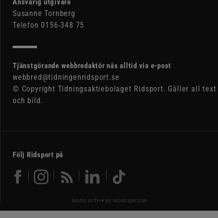
Ansvarig utgivare
Susanne Tornberg
Telefon 0156-348 75
Tjänstgörande webbredaktör nås alltid via e-post
webbred@tidningenridsport.se
© Copyright Tidningsaktiebolaget Ridsport. Gäller all text
och bild.
Följ Ridsport på
MADE WITH ♥ BY
WONDERFOUR