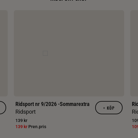
Ridsport nr 9/2026 -Sommarextra
Ri
+
KÖP
Ridsport
Ri
139 kr
109
139 kr
Pren.pris
10