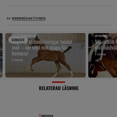
AV
WEBBREDAKTIONEN
FÖLBEDÖMNINGAR
SPORTNYTT
SENAST
E
Dags för fölbedömningar landet
VM-publik k
runt – var med och skapa föl-
mot hästväl
bonanza!
9 timmar
6 timmar
RELATERAD LÄSNING
DRESSYR