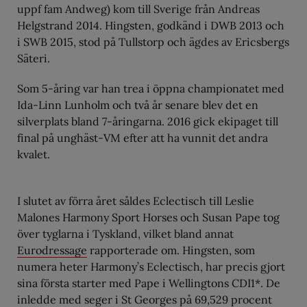
uppf fam Andweg) kom till Sverige från Andreas
Helgstrand 2014. Hingsten, godkänd i DWB 2013 och
i SWB 2015, stod på Tullstorp och ägdes av Ericsbergs
Säteri.
Som 5-åring var han trea i öppna championatet med
Ida-Linn Lunholm och två år senare blev det en
silverplats bland 7-åringarna. 2016 gick ekipaget till
final på unghäst-VM efter att ha vunnit det andra
kvalet.
I slutet av förra året såldes Eclectisch till Leslie
Malones Harmony Sport Horses och Susan Pape tog
över tyglarna i Tyskland, vilket bland annat
Eurodressage
rapporterade om. Hingsten, som
numera heter Harmony’s Eclectisch, har precis gjort
sina första starter med Pape i Wellingtons CDI1*. De
inledde med seger i St Georges på 69,529 procent