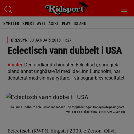
NYHETER
SPORT
AVEL
ÅSIKT
PLAY
ISLAND
DRESSYR
30 JANUARI 2018 11:27
Eclectisch vann dubbelt i USA
Vinster
Den godkända hingsten Eclectisch, som gick
bland annat unghäst-VM med Ida-Linn Lundholm, har
debuterat med sin nya ryttare. Två segrar blev resultatet.
Ida-Linn Lundholm och Ecelctisch radade upp topplaceringar. Här syns de på unghäst-
Foto:
VM, där de gick till final.
Kim C Lundin
Eclectisch (KWPN, hingst, f 2009, e Zenon-Olivi,