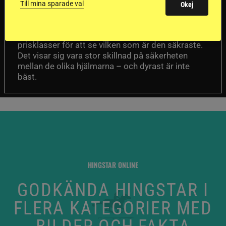
sämst i test
Till mina sparade val
Okej
Försäkringsbolaget
Stort test av ridhjälmar
Folksam har testat 15 ridhjälmar i olika
prisklasser för att se vilken som är den säkraste.
Det visar sig vara stor skillnad på säkerheten
mellan de olika hjälmarna – och dyrast är inte
bäst.
HINGSTAR ONLINE
GODKÄNDA HINGSTAR I
FLERA KATEGORIER MED