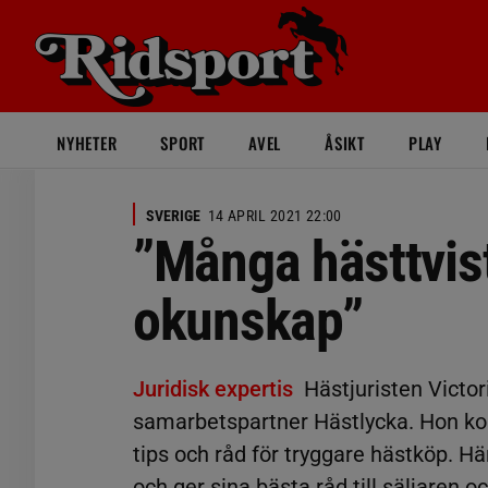
NYHETER
SPORT
AVEL
ÅSIKT
PLAY
SVERIGE
14 APRIL 2021 22:00
”Många hästtvis
okunskap”
Juridisk expertis
Hästjuristen Victor
samarbetspartner Hästlycka. Hon kom
tips och råd för tryggare hästköp. Hä
och ger sina bästa råd till säljaren o