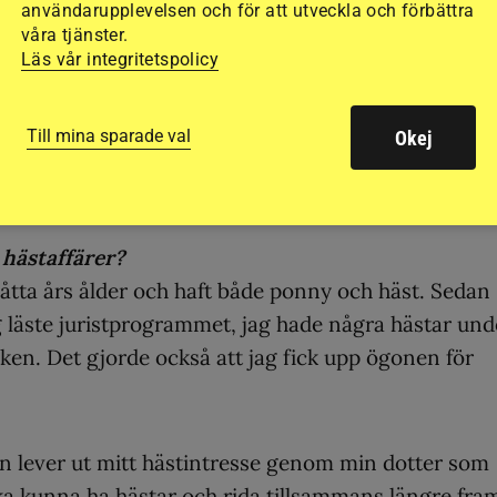
användarupplevelsen och för att utveckla och förbättra
ournaler, sök på hästen via exempelvis
våra tjänster.
Läs vår integritetspolicy
riva ett köpeavtal anpassat till det specifika hästköp
Till mina sparade val
Okej
 På så sätt kan man undvika att en diskussion uppst
 hästaffärer?
 åtta års ålder och haft både ponny och häst. Sedan
g läste juristprogrammet, jag hade några hästar und
ken. Det gjorde också att jag fick upp ögonen för
en lever ut mitt hästintresse genom min dotter som
ka kunna ha hästar och rida tillsammans längre fra