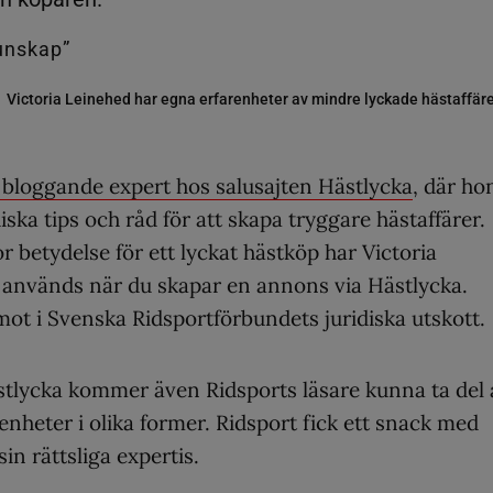
Victoria Leinehed har egna erfarenheter av mindre lyckade hästaffär
 bloggande expert hos salusajten Hästlycka
, där ho
ska tips och råd för att skapa tryggare hästaffärer.
 betydelse för ett lyckat hästköp har Victoria
 används när du skapar en annons via Hästlycka.
ot i Svenska Ridsportförbundets juridiska utskott.
lycka kommer även Ridsports läsare kunna ta del 
nheter i olika former. Ridsport fick ett snack med
n rättsliga expertis.