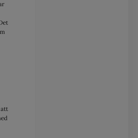
ar
Det
em
att
med