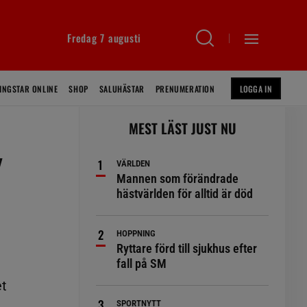
Fredag 7 augusti
INGSTAR ONLINE
SHOP
SALUHÄSTAR
PRENUMERATION
LOGGA IN
MEST LÄST JUST NU
v
VÄRLDEN
Mannen som förändrade
hästvärlden för alltid är död
HOPPNING
Ryttare förd till sjukhus efter
fall på SM
et
SPORTNYTT