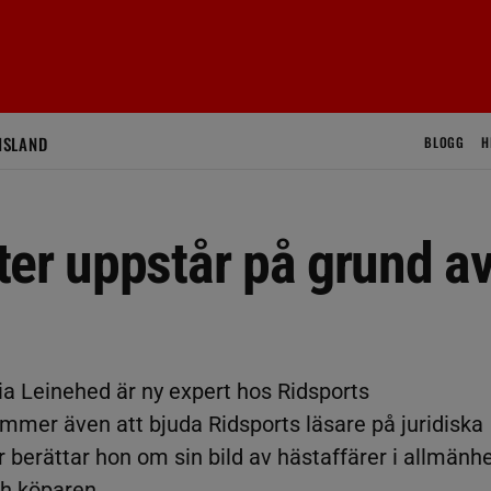
ISLAND
BLOGG
H
ter uppstår på grund a
ia Leinehed är ny expert hos Ridsports
mer även att bjuda Ridsports läsare på juridiska
r berättar hon om sin bild av hästaffärer i allmänh
ch köparen.