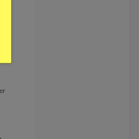
et,
år
er
m.