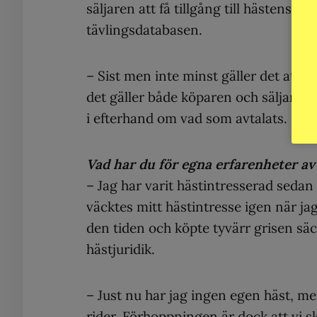
säljaren att få tillgång till hästens j
tävlingsdatabasen.
– Sist men inte minst gäller det att sk
det gäller både köparen och säljaren.
i efterhand om vad som avtalats.
Vad har du för egna erfarenheter av
– Jag har varit hästintresserad sedan
väcktes mitt hästintresse igen när ja
den tiden och köpte tyvärr grisen säc
hästjuridik.
– Just nu har jag ingen egen häst, m
rider. Förhoppningen är dock att vi s