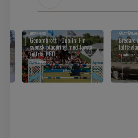
HOPPNING
FÄLTTÄVLA
Genombrott i Dublin: Fin
Bredare 
er
svensk placering med första
fälttävla
felfria 1,60
52 minuter
27 minuter