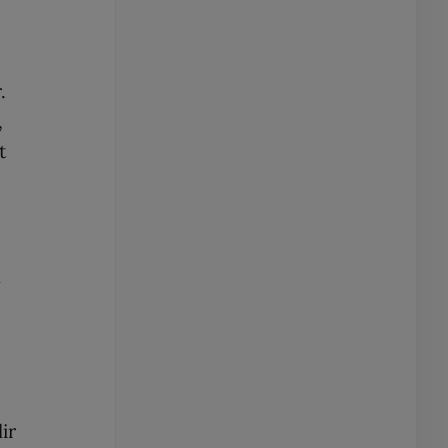
.
,
t
a
ir