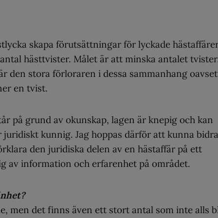
tlycka skapa förutsättningar för lyckade hästaffärer
ntal hästtvister. Målet är att minska antalet tvister
a är den stora förloraren i dessa sammanhang oavset
r en tvist.
står på grund av okunskap, lagen är knepig och kan
r juridiskt kunnig. Jag hoppas därför att kunna bidr
rklara den juridiska delen av en hästaffär på ett
ig av information och erfarenhet på området.
änhet?
e, men det finns även ett stort antal som inte alls bl