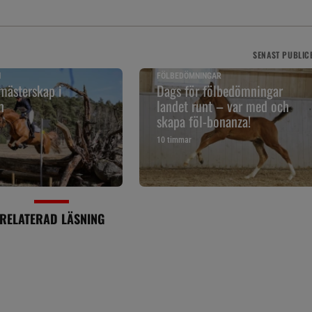
SENAST
PUBLIC
N
FÖLBEDÖMNINGAR
mästerskap i
Dags för fölbedömningar
n
landet runt – var med och
skapa föl-bonanza!
10 timmar
RELATERAD LÄSNING