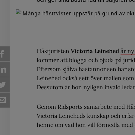
Hästjuristen
Victoria Leinehed
är ny
kommer att blogga och bjuda på juridi
Eftersom själva hästannonsen har stor
Leinehed också sett över mallen som
Dessutom är hon nyligen invald ledam
Genom Ridsports samarbete med Häst
Victoria Leineheds kunskap och erfare
henne om vad hon vill förmedla med si