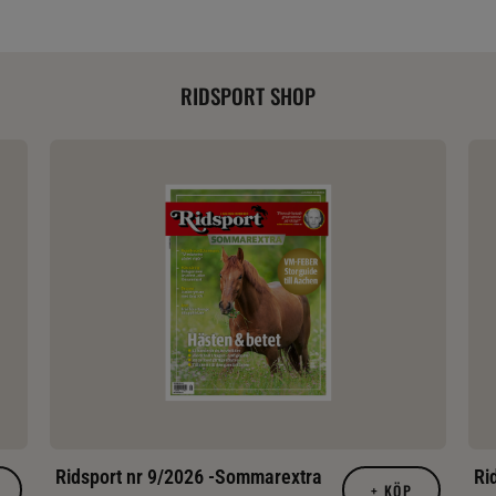
RIDSPORT SHOP
Ridsport nr 9/2026 -Sommarextra
Ri
+
KÖP