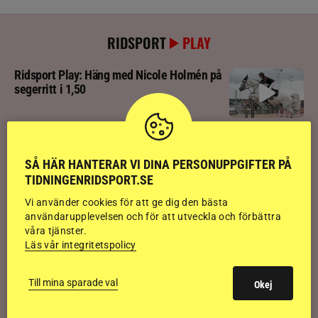
RIDSPORT
PLAY
Ridsport Play: Häng med Nicole Holmén på
segerritt i 1,50
Ridsport Play: Följ svenska ungdomarnas
medaljjakt
SÅ HÄR HANTERAR VI DINA PERSONUPPGIFTER PÅ
TIDNINGENRIDSPORT.SE
Ridsport Play: Hästar flyr brand i panik
Vi använder cookies för att ge dig den bästa
användarupplevelsen och för att utveckla och förbättra
våra tjänster.
Läs vår integritetspolicy
Ridsport Play: Grand Prix-tränaren avslöjar
sina knep – så blir hästen trygg överallt
Till mina sparade val
Okej