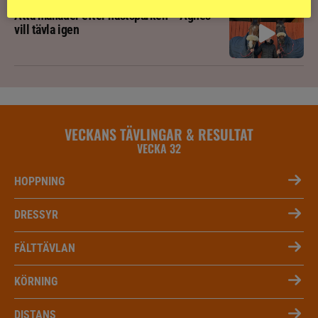
Åtta månader efter hästsparken – Agnes
vill tävla igen
VECKANS TÄVLINGAR & RESULTAT
VECKA 32
HOPPNING
DRESSYR
FÄLTTÄVLAN
KÖRNING
DISTANS