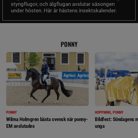
styngflugor, och älgflugan avslutar säsongen
under hösten. Här är hästens insektskalender.
PONNY
PONNY
HOPPNING, PONNY
Wilma Holmgren bästa svensk när ponny-
Bildfest: Söndagens m
EM avslutades
unga