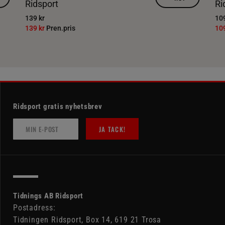
Ridsport
Ri
139 kr
109
139 kr
Pren.pris
10
Ridsport gratis nyhetsbrev
JA TACK!
Tidnings AB Ridsport
Postadress:
Tidningen Ridsport, Box 14, 619 21 Trosa