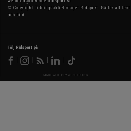
webbred@tidningenridsport.se
© Copyright Tidningsaktiebolaget Ridsport. Gäller all text
och bild.
Följ Ridsport på
MADE WITH ♥ BY
WONDERFOUR