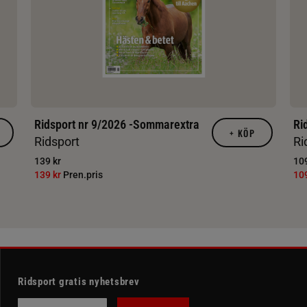
Ridsport nr 9/2026 -Sommarextra
Ri
+
KÖP
Ridsport
Ri
139 kr
109
139 kr
Pren.pris
10
Ridsport gratis nyhetsbrev