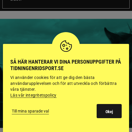
HINGSTAR ONLINE
SÅ HÄR HANTERAR VI DINA PERSONUPPGIFTER PÅ
GODKÄNDA HINGSTAR I
TIDNINGENRIDSPORT.SE
FLERA KATEGORIER MED
Vi använder cookies för att ge dig den bästa
BILDER OCH FAKTA
användarupplevelsen och för att utveckla och förbättra
våra tjänster.
Läs vår integritetspolicy
VISA ALLA HINGSTAR
Till mina sparade val
Okej