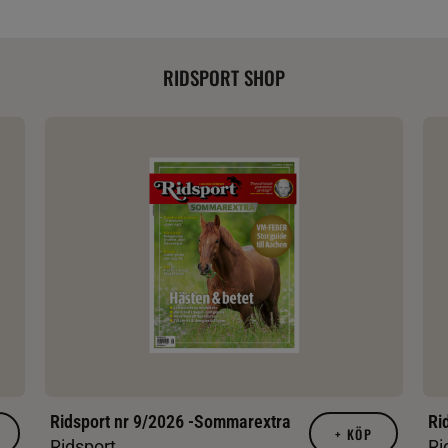
RIDSPORT SHOP
Ridsport nr 9/2026 -Sommarextra
Ri
+
KÖP
Ridsport
Ri