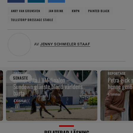
ANKY VAN GRUNSVEN
JAN BRINK
KWPN
PAINTED BLACK
TULLSTORP DRESSAGE STABLE
AV
JENNY SCHWIELER STAAF
DRESSYR
REPORTAGE
SENAST
E
Lexner åtta i VM-finalen –
Petra gick 
Sundown glänste bland världens
henne geno
bästa
6 timmar
4 timmar
RELATERAD LÄSNING