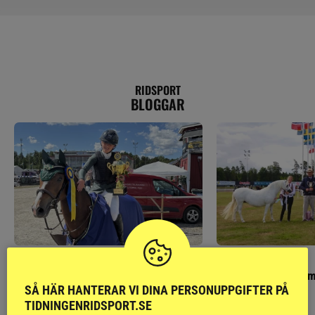
RIDSPORT
BLOGGAR
PONNYPAPPAN
GÄSTBLOGGEN
Ponnypappan: Kärlek från första gnägget
Finaldag med jubileum
SÅ HÄR HANTERAR VI DINA PERSONUPPGIFTER PÅ
TIDNINGENRIDSPORT.SE