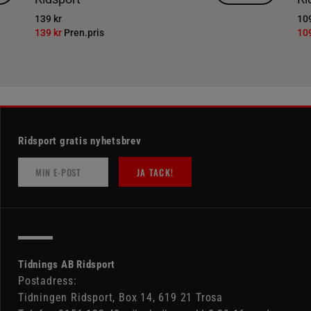
139 kr
109
139 kr
Pren.pris
10
Ridsport gratis nyhetsbrev
JA TACK!
Tidnings AB Ridsport
Postadress:
Tidningen Ridsport, Box 14, 619 21 Trosa