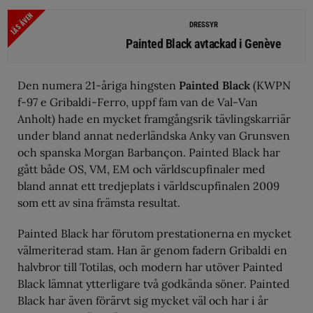
LÄS ÄVEN
DRESSYR
Painted Black avtackad i Genève
Den numera 21-åriga hingsten
Painted Black
(KWPN
f-97 e Gribaldi-Ferro, uppf fam van de Val-Van
Anholt) hade en mycket framgångsrik tävlingskarriär
under bland annat nederländska Anky van Grunsven
och spanska Morgan Barbançon. Painted Black har
gått både OS, VM, EM och världscupfinaler med
bland annat ett tredjeplats i världscupfinalen 2009
som ett av sina främsta resultat.
Painted Black har förutom prestationerna en mycket
välmeriterad stam. Han är genom fadern Gribaldi en
halvbror till Totilas, och modern har utöver Painted
Black lämnat ytterligare två godkända söner. Painted
Black har även förärvt sig mycket väl och har i år