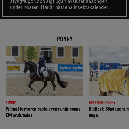
styngflugor, och älgflugan avslutar säsongen
under hösten. Här är hästens insektskalender.
PONNY
PONNY
HOPPNING, PONNY
Wilma Holmgren bästa svensk när ponny-
Bildfest: Söndagens m
EM avslutades
unga