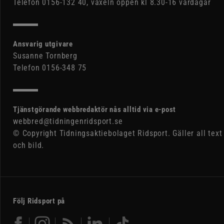
Telefon 0156-132 40, växeln öppen kl 8.30-16 vardagar
Ansvarig utgivare
Susanne Tornberg
Telefon 0156-348 75
Tjänstgörande webbredaktör nås alltid via e-post
webbred@tidningenridsport.se
© Copyright Tidningsaktiebolaget Ridsport. Gäller all text
och bild.
Följ Ridsport på