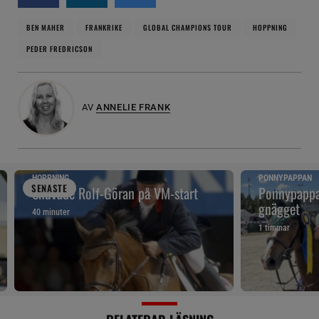
BEN MAHER
FRANKRIKE
GLOBAL CHAMPIONS TOUR
HOPPNING
PEDER FREDRICSON
AV
ANNELIE FRANK
HOPPNING
PONNYPAPPAN
SENAST
E
Snuvade Rolf-Göran på VM-start
Ponnypappan
gnägget
40 minuter
1 timmar