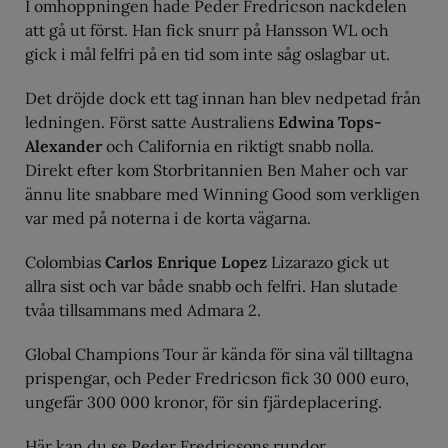
I omhoppningen hade Peder Fredricson nackdelen
att gå ut först. Han fick snurr på Hansson WL och
gick i mål felfri på en tid som inte såg oslagbar ut.
Det dröjde dock ett tag innan han blev nedpetad från
ledningen. Först satte Australiens
Edwina Tops-
Alexander
och California en riktigt snabb nolla.
Direkt efter kom Storbritannien Ben Maher och var
ännu lite snabbare med Winning Good som verkligen
var med på noterna i de korta vägarna.
Colombias
Carlos Enrique Lopez
Lizarazo gick ut
allra sist och var både snabb och felfri. Han slutade
tvåa tillsammans med Admara 2.
Global Champions Tour är kända för sina väl tilltagna
prispengar, och Peder Fredricson fick 30 000 euro,
ungefär 300 000 kronor, för sin fjärdeplacering.
Här kan du se Peder Fredricsons rundor.