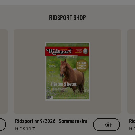
RIDSPORT SHOP
Ridsport nr 9/2026 -Sommarextra
Ri
+
KÖP
Ridsport
Ri