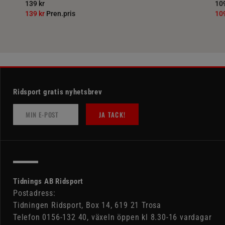
139 kr
109
139 kr
Pren.pris
10
Ridsport gratis nyhetsbrev
JA TACK!
Tidnings AB Ridsport
Postadress:
Tidningen Ridsport, Box 14, 619 21 Trosa
Telefon 0156-132 40, växeln öppen kl 8.30-16 vardagar