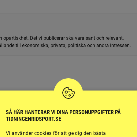
h opartiskhet. Det vi publicerar ska vara sant och relevant.
llande till ekonomiska, privata, politiska och andra intressen.
SÅ HÄR HANTERAR VI DINA PERSONUPPGIFTER PÅ
TIDNINGENRIDSPORT.SE
SENAST
PUBLIC
Vi använder cookies för att ge dig den bästa