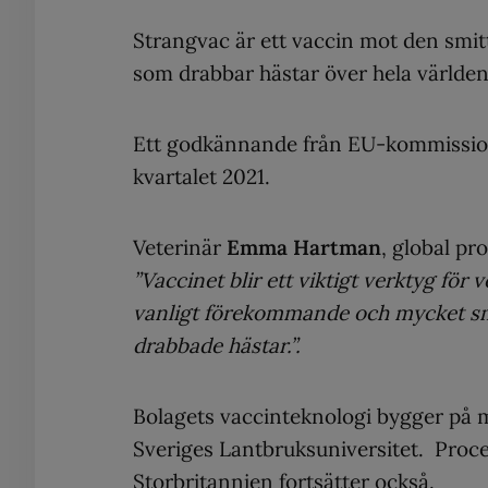
Strangvac är ett vaccin mot den smi
som drabbar hästar över hela världen
Ett godkännande från EU-kommissione
kvartalet 2021.
Veterinär
Emma Hartman
, global pr
”Vaccinet blir ett viktigt verktyg fö
vanligt förekommande och mycket smi
drabbade hästar.”.
Bolagets vaccinteknologi bygger på m
Sveriges Lantbruksuniversitet. Proc
Storbritannien fortsätter också.