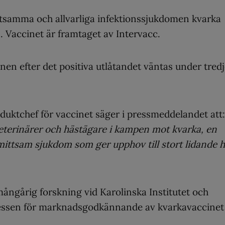
ttsamma och allvarliga infektionssjukdomen kvarka
. Vaccinet är framtaget av Intervacc.
n efter det positiva utlåtandet väntas under tredj
oduktchef för vaccinet säger i pressmeddelandet att:
r veterinärer och hästägare i kampen mot kvarka, en
ttsam sjukdom som ger upphov till stort lidande 
ångårig forskning vid Karolinska Institutet och
essen för marknadsgodkännande av kvarkavaccinet 