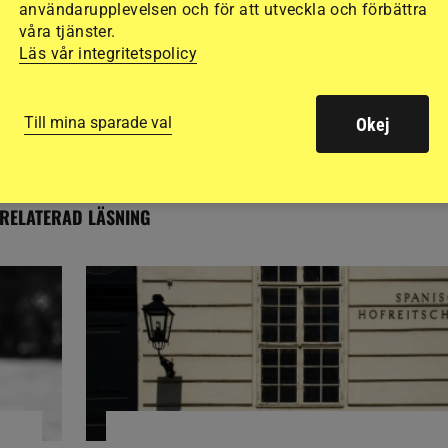
användarupplevelsen och för att utveckla och förbättra
DRESSYR, RIDSPORT PLAY
en snuvade Dujardin
Ridsport Play: Zonik Plus,
våra tjänster.
guldet: ”Wow,
Freestyle och Wendy – nu
Läs vår integritetspolicy
har världsstjärnorna landat i
Aachen
Till mina sparade val
Okej
13 timmar
RELATERAD LÄSNING