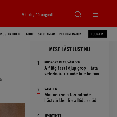
Måndag 10 augusti
INGSTAR ONLINE
SHOP
SALUHÄSTAR
PRENUMERATION
LOGGA IN
MEST LÄST JUST NU
RIDSPORT PLAY, VÄRLDEN
Alf låg fast i djup grop – åtta
veterinärer kunde inte komma
a
VÄRLDEN
Mannen som förändrade
hästvärlden för alltid är död
SPORTNYTT