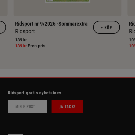
Ridsport nr 9/2026 -Sommarextra
Ri
+
KÖP
Ridsport
Ri
139 kr
109
139 kr
Pren.pris
10
Ridsport gratis nyhetsbrev
JA TACK!