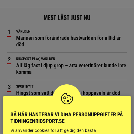
MEST LÄST JUST NU
VÄRLDEN
Mannen som förändrade hästvärlden för alltid är
död
RIDSPORT PLAY, VÄRLDEN
Alf låg fast i djup grop – åtta veterinärer kunde inte
komma
SPORTNYTT
Hingst som satt djupa avtryck i hoppaveln är död
SVERIGE
Ponnyn Ettan var försvunnen i två dygn – försökte
SÅ HÄR HANTERAR VI DINA PERSONUPPGIFTER PÅ
räddas
TIDNINGENRIDSPORT.SE
Vi använder cookies för att ge dig den bästa