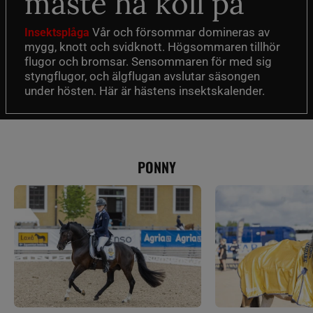
måste ha koll på
Vår och försommar domineras av
Insektsplåga
mygg, knott och svidknott. Högsommaren tillhör
flugor och bromsar. Sensommaren för med sig
styngflugor, och älgflugan avslutar säsongen
under hösten. Här är hästens insektskalender.
PONNY