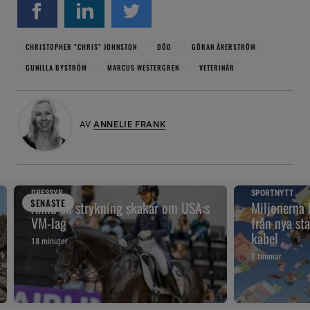
CHRISTOPHER ”CHRIS” JOHNSTON
DÖD
GÖRAN ÅKERSTRÖM
GUNILLA BYSTRÖM
MARCUS WESTERGREN
VETERINÄR
AV
ANNELIE FRANK
DRESSYR
SPORTNYTT
SENAST
E
Ännu en strykning skakar om USA:s
Miljonerna
VM-lag
från nya sta
kabel
18 minuter
2 timmar