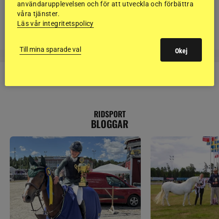
DRESSYR
användarupplevelsen och för att utveckla och förbättra
Ellen Hedbys skadad i ridolycka på tävling
våra tjänster.
Läs vår integritetspolicy
Till mina sparade val
Okej
RIDSPORT
BLOGGAR