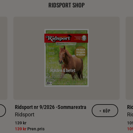
RIDSPORT SHOP
Ridsport nr 9/2026 -Sommarextra
Ri
+
KÖP
Ridsport
Ri
139 kr
109
139 kr
Pren.pris
10