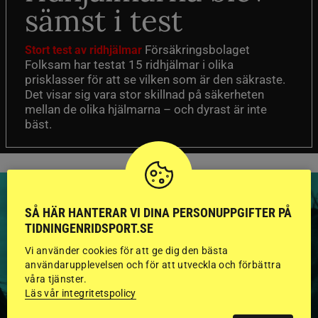
sämst i test
Försäkringsbolaget
Stort test av ridhjälmar
Folksam har testat 15 ridhjälmar i olika
prisklasser för att se vilken som är den säkraste.
Det visar sig vara stor skillnad på säkerheten
mellan de olika hjälmarna – och dyrast är inte
bäst.
SÅ HÄR HANTERAR VI DINA PERSONUPPGIFTER PÅ
TIDNINGENRIDSPORT.SE
HINGSTAR ONLINE
Vi använder cookies för att ge dig den bästa
användarupplevelsen och för att utveckla och förbättra
GODKÄNDA HINGSTAR I
våra tjänster.
Läs vår integritetspolicy
FLERA KATEGORIER MED