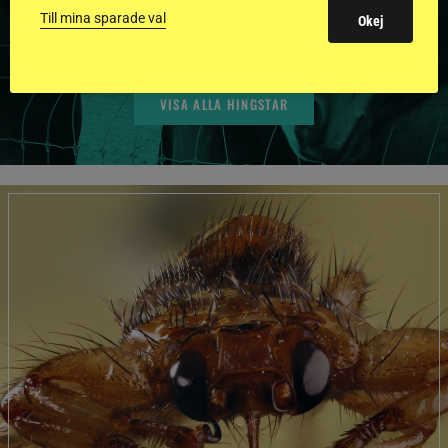
BILDER OCH FAKTA
Till mina sparade val
Okej
VISA ALLA HINGSTAR