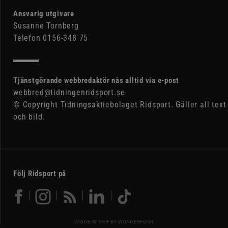
Ansvarig utgivare
Susanne Tornberg
Telefon 0156-348 75
Tjänstgörande webbredaktör nås alltid via e-post
webbred@tidningenridsport.se
© Copyright Tidningsaktiebolaget Ridsport. Gäller all text
och bild.
Följ Ridsport på
MADE WITH ♥ BY
WONDERFOUR