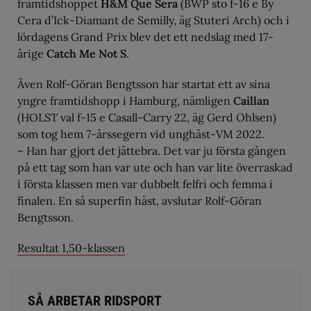
framtidshoppet
H&M Que Sera
(BWP sto f-16 e By
Cera d’Ick-Diamant de Semilly, äg Stuteri Arch) och i
lördagens Grand Prix blev det ett nedslag med 17-
årige
Catch Me Not S
.
Även Rolf-Göran Bengtsson har startat ett av sina
yngre framtidshopp i Hamburg, nämligen
Caillan
(HOLST val f-15 e Casall-Carry 22, äg Gerd Ohlsen)
som tog hem 7-årssegern vid unghäst-VM 2022.
– Han har gjort det jättebra. Det var ju första gången
på ett tag som han var ute och han var lite överraskad
i första klassen men var dubbelt felfri och femma i
finalen. En så superfin häst, avslutar Rolf-Göran
Bengtsson.
Resultat 1,50-klassen
SÅ ARBETAR RIDSPORT