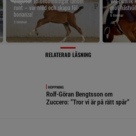
Dags för fölbedömningar landet
VM-publik k
runt – var med och skapa föl-
mot hästväl
bonanza!
6 timmar
3 timmar
RELATERAD LÄSNING
HOPPNING
Rolf-Göran Bengtsson om
Zuccero: ”Tror vi är på rätt spår”