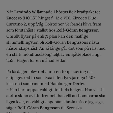
När
Ermindo W
lämnade i höstas fick kraftpaketet
Zuccero
(HOLST hingst f- 12 e VDL Zirocco Blue-
Caretino 2, uppf/äg Holsteiner Verband) kliva fram
som förstahäst i stallet hos
Rolf-Göran Bengtsson
.
Om allt flyter på enligt plan kan den maffige
skimmelhingsten bli Rolf-Göran Bengtssons nästa
mästerskapshäst. Än så länge går det som på räls med
en stark inomhussäsong följt av en sjätteplacering i
1,55 i Hagen för en månad sedan.
På lördagen blev det ännu en topplacering när
ekipaget red in som tvåa i den fyrstjärniga 1,50-
klassen i samband med Hamburger Derby.
– Han har hoppat väldigt fint hela helgen. Han vill till
andra sidan av hindret och han vill att bommarna ska
ligga kvar, en väldigt angenäm känsla måste jag säga,
säger
Rolf-Göran Bengtsson
till Svenska