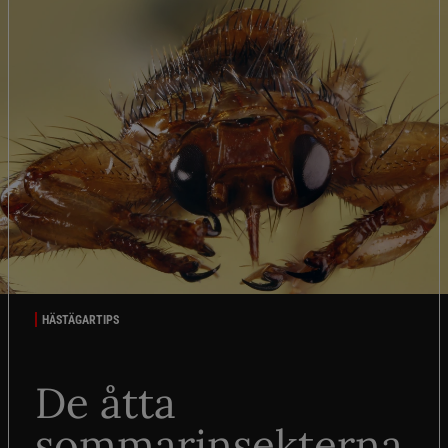
HÄSTÄGARTIPS
De åtta
sommarinsekterna