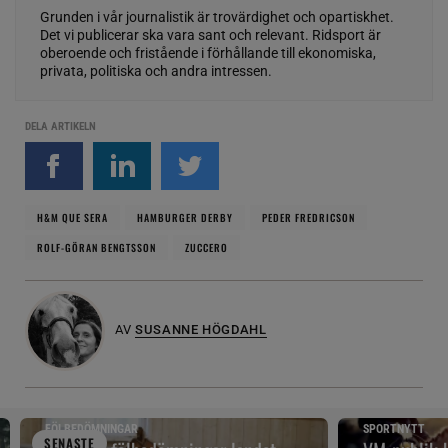
Grunden i vår journalistik är trovärdighet och opartiskhet.
Det vi publicerar ska vara sant och relevant. Ridsport är
oberoende och fristående i förhållande till ekonomiska,
privata, politiska och andra intressen.
DELA ARTIKELN
H&M QUE SERA
HAMBURGER DERBY
PEDER FREDRICSON
ROLF-GÖRAN BENGTSSON
ZUCCERO
AV
SUSANNE HÖGDAHL
FÖLBEDÖMNINGAR
SPORTNYTT
SENAST
E