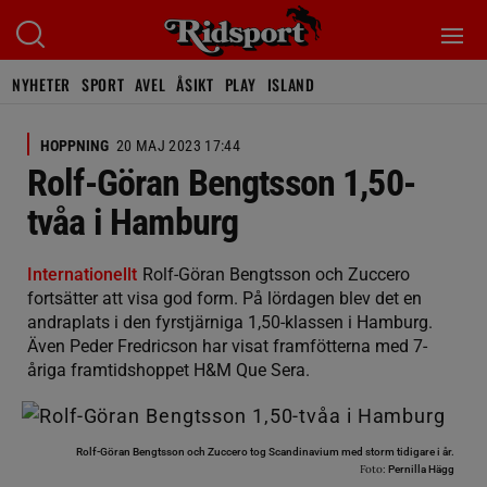
NYHETER
SPORT
AVEL
ÅSIKT
PLAY
ISLAND
HOPPNING
20 MAJ 2023 17:44
Rolf-Göran Bengtsson 1,50-
tvåa i Hamburg
Internationellt
Rolf-Göran Bengtsson och Zuccero
fortsätter att visa god form. På lördagen blev det en
andraplats i den fyrstjärniga 1,50-klassen i Hamburg.
Även Peder Fredricson har visat framfötterna med 7-
åriga framtidshoppet H&M Que Sera.
Rolf-Göran Bengtsson och Zuccero tog Scandinavium med storm tidigare i år.
Foto:
Pernilla Hägg