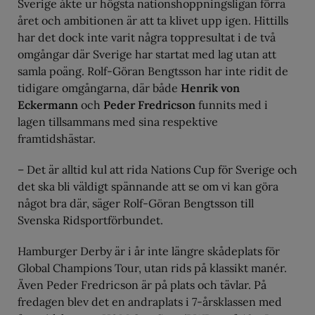
Sverige åkte ur högsta nationshoppningsligan förra
året och ambitionen är att ta klivet upp igen. Hittills
har det dock inte varit några toppresultat i de två
omgångar där Sverige har startat med lag utan att
samla poäng. Rolf-Göran Bengtsson har inte ridit de
tidigare omgångarna, där både
Henrik von
Eckermann
och
Peder Fredricson
funnits med i
lagen tillsammans med sina respektive
framtidshästar.
– Det är alltid kul att rida Nations Cup för Sverige och
det ska bli väldigt spännande att se om vi kan göra
något bra där, säger Rolf-Göran Bengtsson till
Svenska Ridsportförbundet.
Hamburger Derby är i år inte längre skådeplats för
Global Champions Tour, utan rids på klassikt manér.
Även Peder Fredricson är på plats och tävlar. På
fredagen blev det en andraplats i 7-årsklassen med