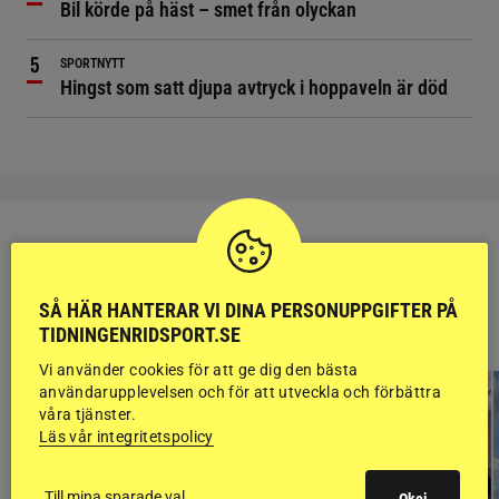
Bil körde på häst – smet från olyckan
SPORTNYTT
Hingst som satt djupa avtryck i hoppaveln är död
SÅ HÄR HANTERAR VI DINA PERSONUPPGIFTER PÅ
RIDSPORT
TIDNINGENRIDSPORT.SE
BLOGGAR
Vi använder cookies för att ge dig den bästa
användarupplevelsen och för att utveckla och förbättra
våra tjänster.
Läs vår integritetspolicy
Till mina sparade val