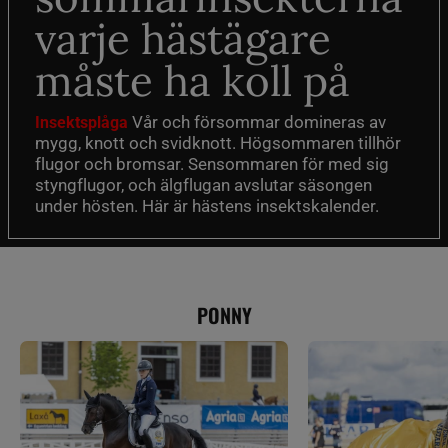
varje hästägare
måste ha koll på
Vår och försommar domineras av
Insektsplåga
mygg, knott och svidknott. Högsommaren tillhör
flugor och bromsar. Sensommaren för med sig
styngflugor, och älgflugan avslutar säsongen
under hösten. Här är hästens insektskalender.
PONNY