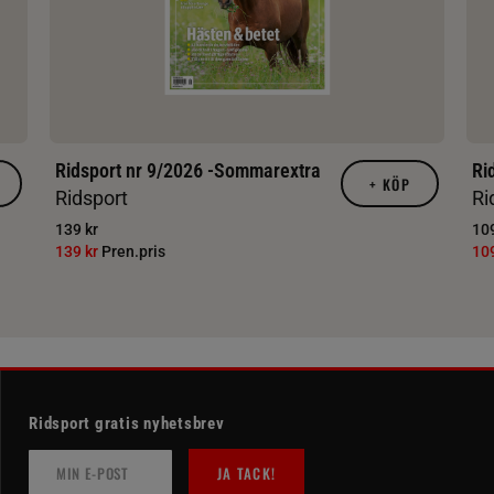
Ridsport nr 9/2026 -Sommarextra
Ri
+
KÖP
Ridsport
Ri
139 kr
109
139 kr
Pren.pris
10
Ridsport gratis nyhetsbrev
JA TACK!