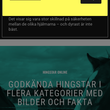
Försäkringsbolaget
Stort test av ridhjälmar
Folksam har testat 15 ridhjälmar i olika
prisklasser för att se vilken som är den säkraste.
Det visar sig vara stor skillnad på säkerheten
mellan de olika hjälmarna – och dyrast är inte
bäst.
HINGSTAR ONLINE
GODKÄNDA HINGSTAR I
FLERA KATEGORIER MED
BILDER OCH FAKTA