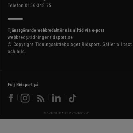
Telefon 0156-348 75
Tjänstgörande webbredaktör nås alltid via e-post
webbred@tidningenridsport.se
© Copyright Tidningsaktiebolaget Ridsport. Gäller all text
och bild.
Följ Ridsport på
MADE WITH ♥ BY
WONDERFOUR