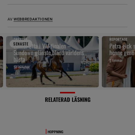
AV
WEBBREDAKTIONEN
DRESSYR
REPORTAGE
SENAST
E
Lexner åtta i VM-finalen –
Petra gick 
Sundown glänste bland världens
henne geno
bästa
2 timmar
50 minuter
RELATERAD LÄSNING
HOPPNING