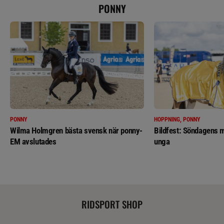
PONNY
PONNY
HOPPNING, PONNY
Wilma Holmgren bästa svensk när ponny-
Bildfest: Söndagens m
EM avslutades
unga
RIDSPORT SHOP