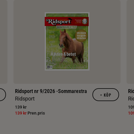
Ridsport nr 9/2026 -Sommarextra
Ri
+
KÖP
Ridsport
Ri
139 kr
109
139 kr
Pren.pris
10